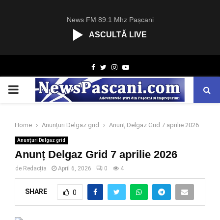
News FM 89.1 Mhz Pașcani
ASCULTĂ LIVE
R
Facebook
Twitter
Instagram
Youtube
C
A
PRIMARY
S
T
.
MENU
N
Home
Anunțuri Delgaz grid
Anunț Delgaz Grid 7 aprilie 2026
E
Anunțuri Delgaz grid
T
Anunț Delgaz Grid 7 aprilie 2026
de
Redacția
April 6, 2026
0
4
SHARE
0