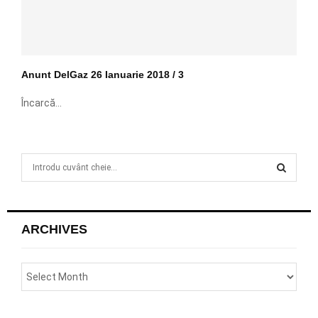
Anunt DelGaz 26 Ianuarie 2018 / 3
Încarcă...
S
e
a
S
r
c
E
ARCHIVES
h
f
A
o
r
R
:
C