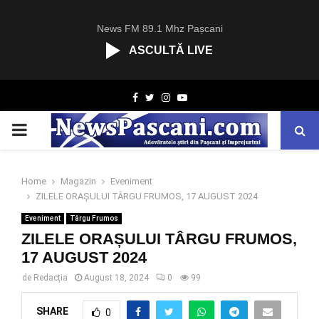
News FM 89.1 Mhz Pașcani
ASCULTĂ LIVE
R
Facebook
Twitter
Instagram
Youtube
C
A
PRIMARY
S
T
.
MENU
N
Home
Magazin
Eveniment
E
ZILELE ORAȘULUI TÂRGU FRUMOS, 17 AUGUST 2024
T
Eveniment
Târgu Frumos
ZILELE ORAȘULUI TÂRGU FRUMOS,
17 AUGUST 2024
de
Redacția
August 18, 2024
0
99
SHARE
0