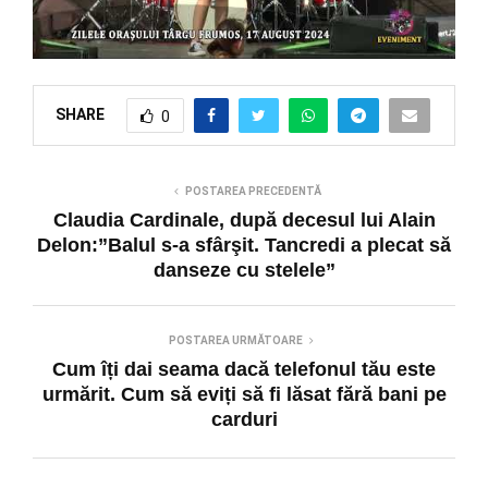
SHARE
0
POSTAREA PRECEDENTĂ
Claudia Cardinale, după decesul lui Alain
Delon:”Balul s-a sfârşit. Tancredi a plecat să
danseze cu stelele”
POSTAREA URMĂTOARE
Cum îți dai seama dacă telefonul tău este
urmărit. Cum să eviți să fi lăsat fără bani pe
carduri