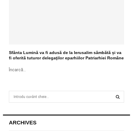
Sfânta Lumină va fi adusă de la Ierusalim sâmbătă și va
fi oferită tuturor delegaţilor eparhiilor Patriarhiei Române
Încarcă...
S
e
a
S
r
c
E
ARCHIVES
h
f
A