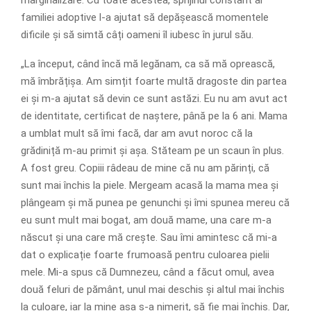
familiei adoptive l-a ajutat să depășească momentele
dificile și să simtă câți oameni îl iubesc în jurul său.
„La început, când încă mă legănam, ca să mă oprească,
mă îmbrățișa. Am simțit foarte multă dragoste din partea
ei și m-a ajutat să devin ce sunt astăzi. Eu nu am avut act
de identitate, certificat de naștere, până pe la 6 ani. Mama
a umblat mult să îmi facă, dar am avut noroc că la
grădiniță m-au primit și așa. Stăteam pe un scaun în plus.
A fost greu. Copiii râdeau de mine că nu am părinți, că
sunt mai închis la piele. Mergeam acasă la mama mea și
plângeam și mă punea pe genunchi și îmi spunea mereu că
eu sunt mult mai bogat, am două mame, una care m-a
născut și una care mă crește. Sau îmi amintesc că mi-a
dat o explicație foarte frumoasă pentru culoarea pielii
mele. Mi-a spus că Dumnezeu, când a făcut omul, avea
două feluri de pământ, unul mai deschis și altul mai închis
la culoare, iar la mine așa s-a nimerit, să fie mai închis. Dar,