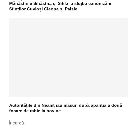
Mănăstirile Sihăstria și Sihla la slujba canonizării
Sfinților Cuvioși Cleopa și Paisie
Autoritățile din Neamț iau măsuri după apariția a două
focare de rabie la bovine
Încarcă...