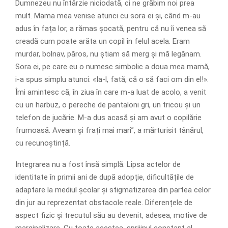
Dumnezeu nu întârzie niciodată, ci ne grăbim noi prea
mult. Mama mea venise atunci cu sora ei și, când m-au
adus în fața lor, a rămas șocată, pentru că nu îi venea să
creadă cum poate arăta un copil în felul acela. Eram
murdar, bolnav, păros, nu știam să merg și mă legănam.
Sora ei, pe care eu o numesc simbolic a doua mea mamă,
i-a spus simplu atunci: «Ia-l, fată, că o să faci om din el!».
Îmi amintesc că, în ziua în care m-a luat de acolo, a venit
cu un harbuz, o pereche de pantaloni gri, un tricou și un
telefon de jucărie. M-a dus acasă și am avut o copilărie
frumoasă. Aveam și frați mai mari”, a mărturisit tânărul,
cu recunoștință.
Integrarea nu a fost însă simplă. Lipsa actelor de
identitate în primii ani de după adopție, dificultățile de
adaptare la mediul școlar și stigmatizarea din partea celor
din jur au reprezentat obstacole reale. Diferențele de
aspect fizic și trecutul său au devenit, adesea, motive de
marginalizare. Cu toate acestea, sprijinul constant al