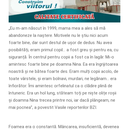
„Eu m-am născut în 1999, mama mea a ales să mă
abandoneze la naștere. Motivele nu le știu nici acum
foarte bine, dar sunt destul de ușor de dedus. Nu avea
posibilități, eram primul copil… a fost greu și pentru ea, cu
siguranță. În centrul pentru copii a fost ca în lagăr. Mi-o
amintesc foarte bine pe doamna Nina. Ea era îngrijitoarea
noastră și ne bătea foarte des. Eram mulți copii acolo, de
toate vârstele, și eram bolnavi, murdari, ne legănam… era
înfiorător. Îmi amintesc orfelinatul ca o clădire plină de
întuneric. Era un hol lung, stăteam toți pe niște olițe roșii
și doamna Nina trecea printre noi, iar dacă plângeam, ne
mai pocnea”, a povestit Vasile reporterilor BZI.
Foamea era o constantă. Mâncarea, insuficientă, devenea