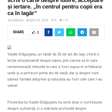
scris o carte despre iubire, acceptare
și iertare. „În centrul pentru copii era
ca în lagăr”
de
Redacția
April 20, 2026
0
116
SHARE
0
Vasile Drăgușanu, un tânăr de 26 de ani din Iași, oferă o
lecție emoționantă despre iubire, prin cartea sa în care
rememorează chinurile la care a fost supus în orfelinatul
unde și-a petrecut primii ani de viață, dar și despre cum
iubirea familiei adoptive și educația au fost cele care l-au
salvat.
Povestea lui Vasile Drăgușanu nu este doar o confesiune
despre suferință, ci o mărturie profundă despre