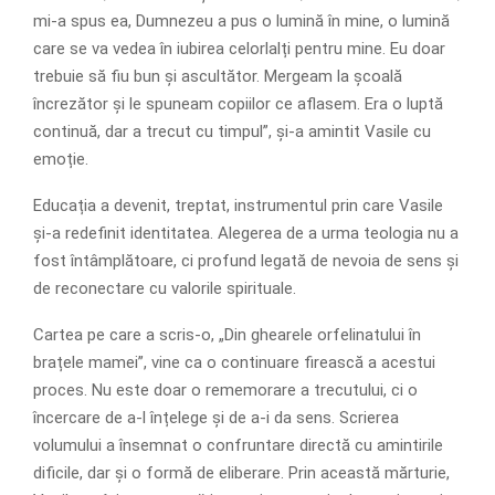
mi-a spus ea, Dumnezeu a pus o lumină în mine, o lumină
care se va vedea în iubirea celorlalți pentru mine. Eu doar
trebuie să fiu bun și ascultător. Mergeam la școală
încrezător și le spuneam copiilor ce aflasem. Era o luptă
continuă, dar a trecut cu timpul”, și-a amintit Vasile cu
emoție.
Educația a devenit, treptat, instrumentul prin care Vasile
și-a redefinit identitatea. Alegerea de a urma teologia nu a
fost întâmplătoare, ci profund legată de nevoia de sens și
de reconectare cu valorile spirituale.
Cartea pe care a scris-o, „Din ghearele orfelinatului în
brațele mamei”, vine ca o continuare firească a acestui
proces. Nu este doar o rememorare a trecutului, ci o
încercare de a-l înțelege și de a-i da sens. Scrierea
volumului a însemnat o confruntare directă cu amintirile
dificile, dar și o formă de eliberare. Prin această mărturie,