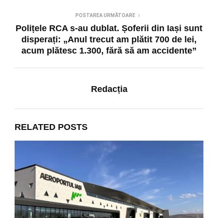
POSTAREA URMĂTOARE
Polițele RCA s-au dublat. Șoferii din Iași sunt
disperați: „Anul trecut am plătit 700 de lei,
acum plătesc 1.300, fără să am accidente”
Redacția
RELATED POSTS