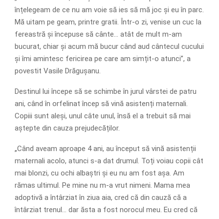
înțelegeam de ce nu am voie să ies să mă joc și eu în parc.
Mă uitam pe geam, printre gratii. Într-o zi, venise un cuc la
fereastră și începuse să cânte… atât de mult m-am
bucurat, chiar și acum mă bucur când aud cântecul cucului
și îmi amintesc fericirea pe care am simțit-o atunci”, a
povestit Vasile Drăgușanu.
Destinul lui începe să se schimbe în jurul vârstei de patru
ani, când în orfelinat încep să vină asistenți maternali.
Copiii sunt aleși, unul câte unul, însă el a trebuit să mai
aștepte din cauza prejudecăților.
„Când aveam aproape 4 ani, au început să vină asistenții
maternali acolo, atunci s-a dat drumul. Toți voiau copii cât
mai blonzi, cu ochi albaștri și eu nu am fost așa. Am
rămas ultimul. Pe mine nu m-a vrut nimeni. Mama mea
adoptivă a întârziat în ziua aia, cred că din cauză că a
întârziat trenul… dar ăsta a fost norocul meu. Eu cred că