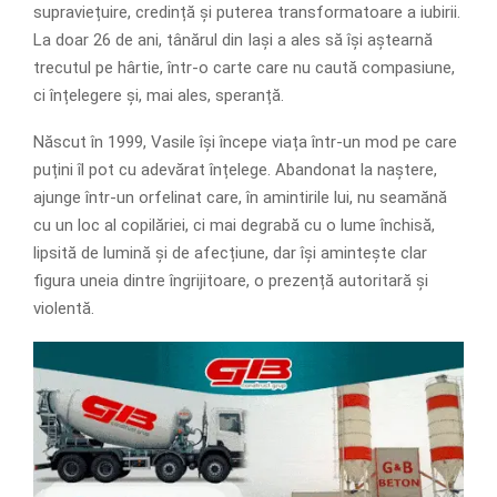
supraviețuire, credință și puterea transformatoare a iubirii.
La doar 26 de ani, tânărul din Iași a ales să își aștearnă
trecutul pe hârtie, într-o carte care nu caută compasiune,
ci înțelegere și, mai ales, speranță.
Născut în 1999, Vasile își începe viața într-un mod pe care
puțini îl pot cu adevărat înțelege. Abandonat la naștere,
ajunge într-un orfelinat care, în amintirile lui, nu seamănă
cu un loc al copilăriei, ci mai degrabă cu o lume închisă,
lipsită de lumină și de afecțiune, dar își amintește clar
figura uneia dintre îngrijitoare, o prezență autoritară și
violentă.