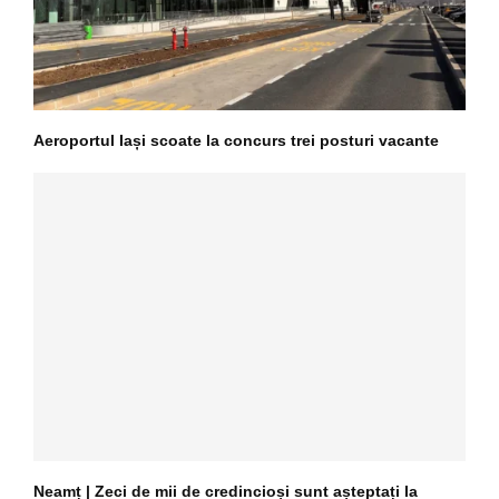
Aeroportul Iași scoate la concurs trei posturi vacante
Neamț | Zeci de mii de credincioși sunt așteptați la