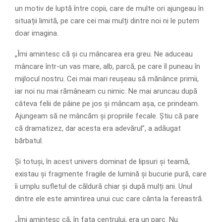
un motiv de luptă între copii, care de multe ori ajungeau în
situații limită, pe care cei mai mulți dintre noi ni le putem
doar imagina.
„Îmi amintesc că și cu mâncarea era greu. Ne aduceau
mâncare într-un vas mare, alb, parcă, pe care îl puneau în
mijlocul nostru. Cei mai mari reușeau să mănânce primii,
iar noi nu mai rămâneam cu nimic. Ne mai aruncau după
câteva felii de pâine pe jos și mâncam așa, ce prindeam.
Ajungeam să ne mâncăm și propriile fecale. Știu că pare
că dramatizez, dar acesta era adevărul”, a adăugat
bărbatul.
Și totuși, în acest univers dominat de lipsuri și teamă,
existau și fragmente fragile de lumină și bucurie pură, care
îi umplu sufletul de căldură chiar și după mulți ani. Unul
dintre ele este amintirea unui cuc care cânta la fereastră.
„Îmi amintesc că, în fața centrului, era un parc. Nu