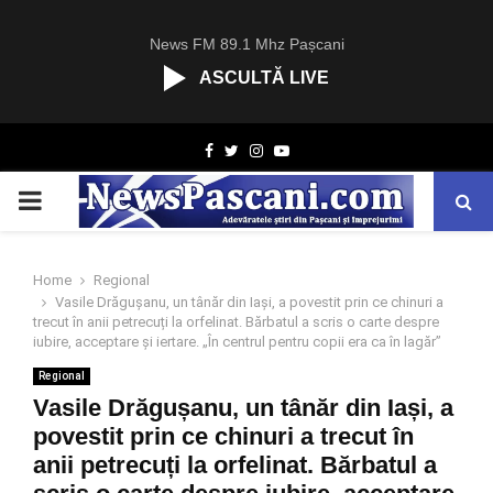
News FM 89.1 Mhz Pașcani
ASCULTĂ LIVE
R
Facebook
Twitter
Instagram
Youtube
C
A
PRIMARY
S
T
.
MENU
N
Home
Regional
E
Vasile Drăgușanu, un tânăr din Iași, a povestit prin ce chinuri a
T
trecut în anii petrecuți la orfelinat. Bărbatul a scris o carte despre
iubire, acceptare și iertare. „În centrul pentru copii era ca în lagăr”
Regional
Vasile Drăgușanu, un tânăr din Iași, a
povestit prin ce chinuri a trecut în
anii petrecuți la orfelinat. Bărbatul a