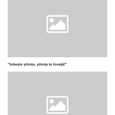
“Iubeşte ştiinţa, ştiinţa te învaţă!”