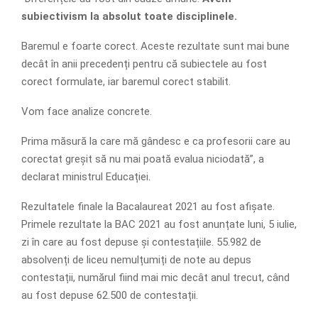
subiectivism la absolut toate disciplinele.
Baremul e foarte corect. Aceste rezultate sunt mai bune
decât în anii precedenți pentru că subiectele au fost
corect formulate, iar baremul corect stabilit.
Vom face analize concrete.
Prima măsură la care mă gândesc e ca profesorii care au
corectat greșit să nu mai poată evalua niciodată”, a
declarat ministrul Educației.
Rezultatele finale la Bacalaureat 2021 au fost afișate.
Primele rezultate la BAC 2021 au fost anunțate luni, 5 iulie,
zi în care au fost depuse și contestațiile. 55.982 de
absolvenți de liceu nemulțumiți de note au depus
contestații, numărul fiind mai mic decât anul trecut, când
au fost depuse 62.500 de contestații.