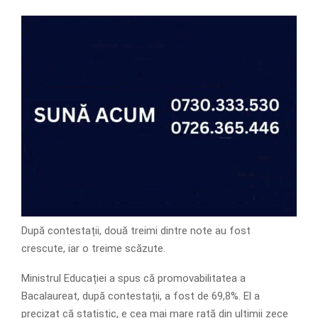
După contestații, două treimi dintre note au fost
crescute, iar o treime scăzute.
Ministrul Educației a spus că promovabilitatea a
Bacalaureat, după contestații, a fost de 69,8%. El a
precizat că statistic, e cea mai mare rată din ultimii zece