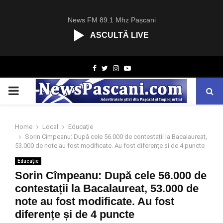
News FM 89.1 Mhz Pașcani
ASCULTĂ LIVE
R
Facebook
Twitter
Instagram
Youtube
C
A
PRIMARY
S
T
.
MENU
N
Home
Local
Educație
E
Sorin Cîmpeanu: După cele 56.000 de contestații la Bacalaureat,
T
53.000 de note au fost modificate. Au fost diferențe și de 4 puncte
Educație
Sorin Cîmpeanu: După cele 56.000 de
contestații la Bacalaureat, 53.000 de
note au fost modificate. Au fost
diferențe și de 4 puncte