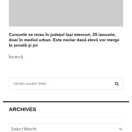
Cursurile se reiau în judeţul Iaşi miercuri, 29 ianuarie,
doar în mediul urban. Este neclar dacă elevii vor merge
la şcoală şi joi
Încarcă...
S
e
a
S
r
c
E
ARCHIVES
h
f
A
o
r
R