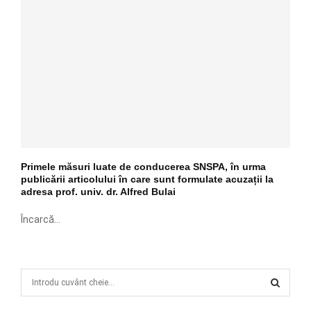
Primele măsuri luate de conducerea SNSPA, în urma
publicării articolului în care sunt formulate acuzații la
adresa prof. univ. dr. Alfred Bulai
Încarcă...
S
e
a
S