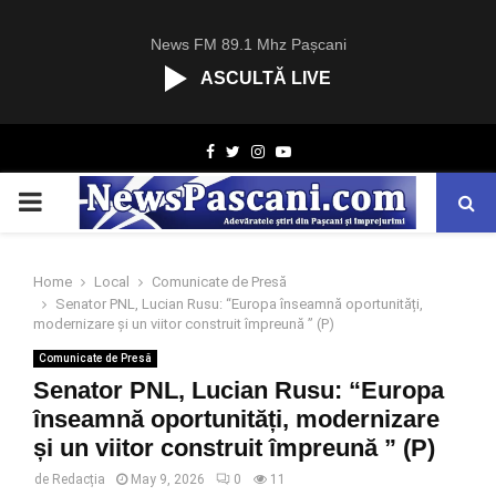
News FM 89.1 Mhz Pașcani
ASCULTĂ LIVE
R
Facebook
Twitter
Instagram
Youtube
C
A
PRIMARY
S
T
.
MENU
N
Home
Local
Comunicate de Presă
E
Senator PNL, Lucian Rusu: “Europa înseamnă oportunități,
T
modernizare și un viitor construit împreună ” (P)
Comunicate de Presă
Senator PNL, Lucian Rusu: “Europa
înseamnă oportunități, modernizare
și un viitor construit împreună ” (P)
de
Redacția
May 9, 2026
0
11