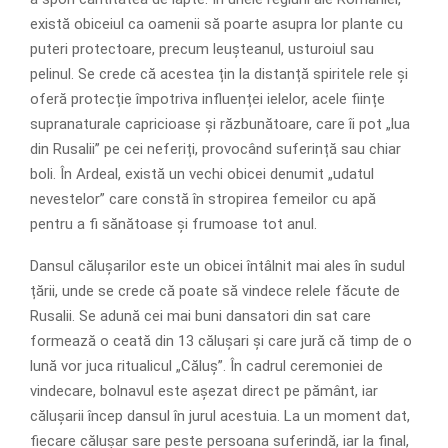
există obiceiul ca oamenii să poarte asupra lor plante cu
puteri protectoare, precum leușteanul, usturoiul sau
pelinul. Se crede că acestea țin la distanță spiritele rele și
oferă protecție împotriva influenței ielelor, acele ființe
supranaturale capricioase și răzbunătoare, care îi pot „lua
din Rusalii” pe cei neferiți, provocând suferință sau chiar
boli. În Ardeal, există un vechi obicei denumit „udatul
nevestelor” care constă în stropirea femeilor cu apă
pentru a fi sănătoase și frumoase tot anul.
Dansul călușarilor este un obicei întâlnit mai ales în sudul
țării, unde se crede că poate să vindece relele făcute de
Rusalii. Se adună cei mai buni dansatori din sat care
formează o ceată din 13 călușari și care jură că timp de o
lună vor juca ritualicul „Căluș”. În cadrul ceremoniei de
vindecare, bolnavul este așezat direct pe pământ, iar
călușarii încep dansul în jurul acestuia. La un moment dat,
fiecare călușar sare peste persoana suferindă, iar la final,