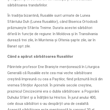
sărbătoarea trandafirilor.
În tradiția bizantină, Rusaliile sunt urmate de Lunea
Sfântului Duh (Lunea Rusaliilor), când Biserica Ortodoxă
prăznuiește Sfânta Treime. Durata acestei sărbători
diferă în funcție de regiune: în Moldova și în Transilvania
durează trei zile, în Muntenia și Oltenia șapte zile, iar în
Banat opt zile.
Când a apărut sărbătoarea Rusaliilor
Părintele profesor Ene Braniște menționează în Liturgica
Generală că Rusaliile este cea mai veche sărbătoare
creștină împreună cu cea a Paștilor, fiind prăznuită încă din
vremea Sfinților Apostoli. În primele secole creștine,
praznicul Cincizecimii era o dubla sărbătoare: a Pogorârii
Duhului Sfânt și a Înălțării lui Hristos. În jurul anului 400,
cele doua sărbători s-au despărțit una de cealaltă.
Această sărbătoare este menționată în canonul 20 al