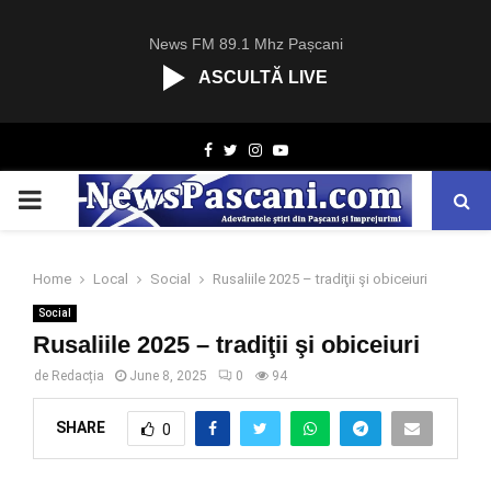
News FM 89.1 Mhz Pașcani
ASCULTĂ LIVE
R
Facebook
Twitter
Instagram
Youtube
C
A
PRIMARY
S
T
.
MENU
N
Home
Local
Social
Rusaliile 2025 – tradiţii şi obiceiuri
E
Social
T
Rusaliile 2025 – tradiţii şi obiceiuri
de
Redacția
June 8, 2025
0
94
SHARE
0