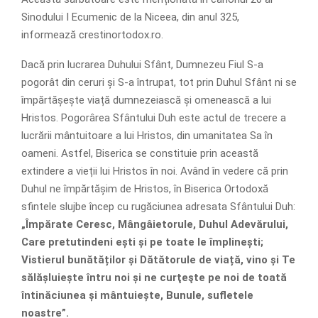
Sinodului I Ecumenic de la Niceea, din anul 325,
informează crestinortodox.ro.
Dacă prin lucrarea Duhului Sfânt, Dumnezeu Fiul S-a
pogorât din ceruri și S-a întrupat, tot prin Duhul Sfânt ni se
împărtășește viață dumnezeiască și omenească a lui
Hristos. Pogorârea Sfântului Duh este actul de trecere a
lucrării mântuitoare a lui Hristos, din umanitatea Sa în
oameni. Astfel, Biserica se constituie prin această
extindere a vieții lui Hristos în noi. Având în vedere că prin
Duhul ne împărtășim de Hristos, în Biserica Ortodoxă
sfintele slujbe încep cu rugăciunea adresata Sfântului Duh:
„Împărate Ceresc, Mângâietorule, Duhul Adevărului,
Care pretutindeni ești și pe toate le împlinești;
Vistierul bunătăților și Dătătorule de viață, vino și Te
sălășluiește întru noi și ne curţeşte pe noi de toată
întinăciunea și mântuiește, Bunule, sufletele
noastre”.