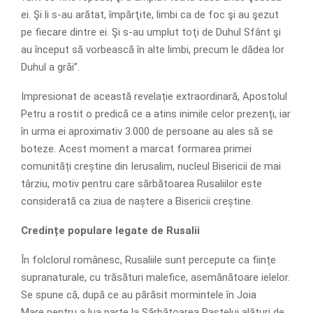
ei. Şi li s-au arătat, împărţite, limbi ca de foc şi au şezut
pe fiecare dintre ei. Şi s-au umplut toţi de Duhul Sfânt şi
au început să vorbească în alte limbi, precum le dădea lor
Duhul a grăi”.
Impresionat de această revelație extraordinară, Apostolul
Petru a rostit o predică ce a atins inimile celor prezenți, iar
în urma ei aproximativ 3.000 de persoane au ales să se
boteze. Acest moment a marcat formarea primei
comunități creștine din Ierusalim, nucleul Bisericii de mai
târziu, motiv pentru care sărbătoarea Rusaliilor este
considerată ca ziua de naștere a Bisericii creștine.
Credințe populare legate de Rusalii
În folclorul românesc, Rusaliile sunt percepute ca ființe
supranaturale, cu trăsături malefice, asemănătoare ielelor.
Se spune că, după ce au părăsit mormintele în Joia
Mare pentru a lua parte la Sărbătoarea Paștelui alături de