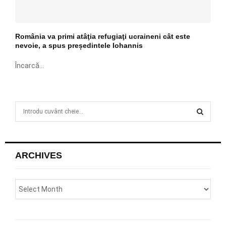
România va primi atâţia refugiaţi ucraineni cât este
nevoie, a spus președintele Iohannis
Încarcă...
S
e
a
S
r
c
E
ARCHIVES
h
f
A
o
r
R
:
C