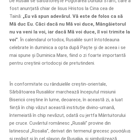
De Rusalii se sărbătorește Pogorârea Duhului Sfânt, care a
fost anunțată chiar de Iisus Hristos la Cina cea de
Taină:
„Eu vă spun adevărul. Vă este de folos ca să
Mă duc Eu. Căci dacă nu Mă voi duce, Mângâietorul
nu va veni la voi, iar dacă Mă voi duce, îl voi trimite la
voi”
. În calendarul ortodox, Rusaliile sunt întotdeauna
celebrate în duminica a opta după Paște și de aceea i se
mai spune și Duminica Mare, fiind o zi foarte importantă
pentru creștinii ortodocși de pretutindeni.
În conformitate cu rânduielile creștin-orientale,
Sărbătoarea Rusaliilor marchează începutul misiunii
Bisericii creștine în lume, deoarece, în această zi, a luat
ființă în chip văzut această instituție divino-umană,
întemeiată în chip nevăzut, odată cu jertfa Mântuitorului
pe cruce. Cuvântul românesc „Rusalii” provine din
latinescul „Rosalia”, derivat din termenul grecesc ρουσάλια
și regăsit și în cel slavon de Rusalija, și simbolizează