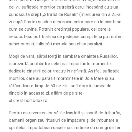
cei vii, sufletele morților cutreieră cerul începând cu ziua
cunoscută drept „Stratul de Rusalii” (miercurea din a 25-a
zi după Paște) și aduc nenorociri celor care nu le cinstesc
cum se cuvine. Potrivit credinței populare, cei care le
nesocotesc pot fi atinși de pedepse cumplite și pot suferi
schimonosiri, tulburări mintale sau chiar paralizii.
Moșii de vară, sărbătoriți în sâmbăta dinaintea Rusaliilor,
reprezintă unul dintre cele mai importante momente
dedicate cinstirii celor trecuți în neființă. Astfel, sufletele
morților, care au părăsit mormintele în Joia Mare și au
rătăcit libere timp de 50 de zile, se întorc în lumea de
dincolo în această zi, aflăm de pe site-
ul crestinortodox.ro.
Pentru ca revenirea lor să fie liniștită și lipsită de tulburări,
oamenii organizau ritualuri de împăcare și de îmbunare a
spiritelor, împodobeau casele și cimitirele cu crengi de tei