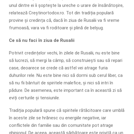
unul dintre ei îi șoptește la ureche o urare de însănătoșire,
relatează Creștinortodox.ro. Tot din tradiția populară
provine și credința că, dacă în ziua de Rusalii va fi vreme
frumoasă, vara va fi roditoare și plină de belșug.
Ce să nu faci în ziua de Rusalii
Potrivit credințelor vechi, în zilele de Rusalii, nu este bine
să lucrezi, să mergi la câmp, să construiești sau să repari
case, deoarece se crede că astfel vei atrage furia
duhurilor rele. Nu este bine nici să dormi sub cerul liber, ca
să nu fii bântuit de spiritele malefice, și nici să intri în
pădure. De asemenea, este important ca în această zi să
eviți certurile și tensiunile.
Tradiția populară spune că spiritele rătăcitoare care umblă
în aceste zile se hrănesc cu energiile negative, iar
conflictele din familie sau din comunitate pot atrage
ghinionul. De aceea, această sărbătoare este privită ca un