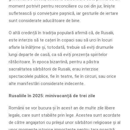
moment potrivit pentru reconciliere cu cei din jur, liniște
sufletească și conviețuire pașnică, iar gesturile de iertare
sunt considerate aducătoare de bine.
O altă credință în tradiția populară afirmă că, de Rusalii,
este interzis să te cațeri în copaci sau să urci în locuri
aflate la înălțime și, totodată, trebuie să eviți drumurile
lungi departe de casă, ca să eviți prezența spiritelor
rătăcitoare. În epoca bizantină, pentru a păstra
sacralitatea sărbătorii de Rusalii, erau interzise
spectacolele publice, fie în teatre, fie în circuri, sau orice
alte manifestări considerate indecente.
Rusaliile în 2025: minivacanță de trei zile
Românii se vor bucura și în acest an de multe zile libere
legale, care sunt stabilite prin lege. Acestea sunt acordate
de către angajatori cu prilejul unor sărbători religioase și al
unor momente istorice importante pentru țara noastră.