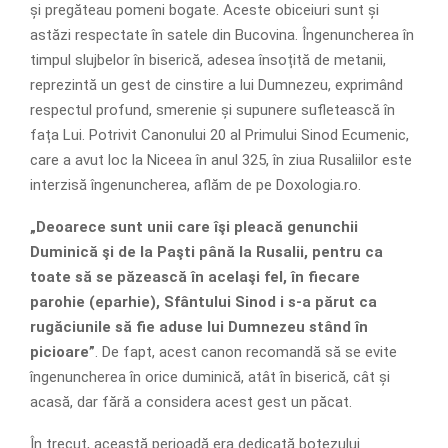
și pregăteau pomeni bogate. Aceste obiceiuri sunt și
astăzi respectate în satele din Bucovina. Îngenuncherea în
timpul slujbelor în biserică, adesea însoțită de metanii,
reprezintă un gest de cinstire a lui Dumnezeu, exprimând
respectul profund, smerenie și supunere sufletească în
fața Lui. Potrivit Canonului 20 al Primului Sinod Ecumenic,
care a avut loc la Niceea în anul 325, în ziua Rusaliilor este
interzisă îngenuncherea, aflăm de pe Doxologia.ro.
„Deoarece sunt unii care îşi pleacă genunchii
Duminică şi de la Paşti până la Rusalii, pentru ca
toate să se păzească în acelaşi fel, în fiecare
parohie (eparhie), Sfântului Sinod i s-a părut ca
rugăciunile să fie aduse lui Dumnezeu stând în
picioare”
. De fapt, acest canon recomandă să se evite
îngenuncherea în orice duminică, atât în biserică, cât și
acasă, dar fără a considera acest gest un păcat.
În trecut, această perioadă era dedicată botezului