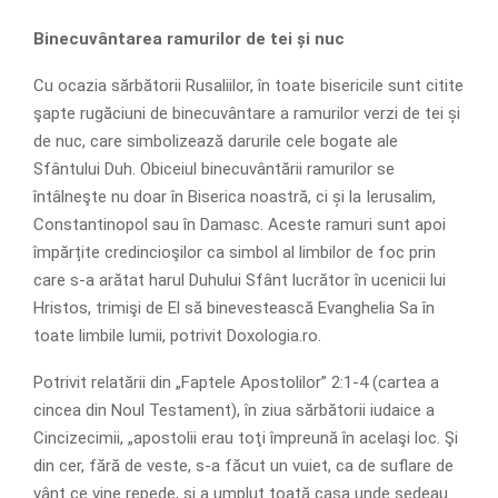
Binecuvântarea ramurilor de tei și nuc
Cu ocazia sărbătorii Rusaliilor, în toate bisericile sunt citite
şapte rugăciuni de binecuvântare a ramurilor verzi de tei și
de nuc, care simbolizează darurile cele bogate ale
Sfântului Duh. Obiceiul binecuvântării ramurilor se
întâlneşte nu doar în Biserica noastră, ci și la Ierusalim,
Constantinopol sau în Damasc. Aceste ramuri sunt apoi
împărțite credincioşilor ca simbol al limbilor de foc prin
care s-a arătat harul Duhului Sfânt lucrător în ucenicii lui
Hristos, trimişi de El să binevestească Evanghelia Sa în
toate limbile lumii, potrivit Doxologia.ro.
Potrivit relatării din „Faptele Apostolilor” 2:1-4 (cartea a
cincea din Noul Testament), în ziua sărbătorii iudaice a
Cincizecimii, „apostolii erau toţi împreună în acelaşi loc. Şi
din cer, fără de veste, s-a făcut un vuiet, ca de suflare de
vânt ce vine repede, şi a umplut toată casa unde şedeau