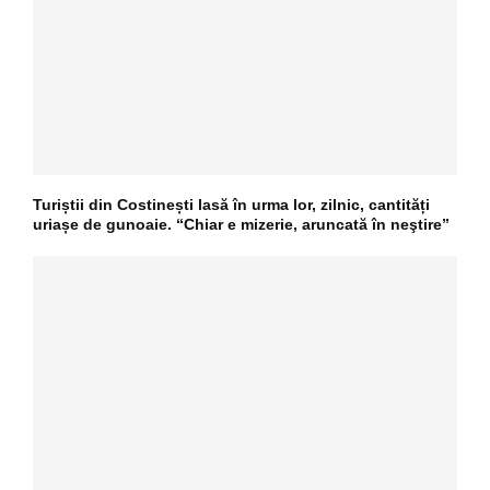
Turiștii din Costinești lasă în urma lor, zilnic, cantități
uriașe de gunoaie. “Chiar e mizerie, aruncată în neştire”