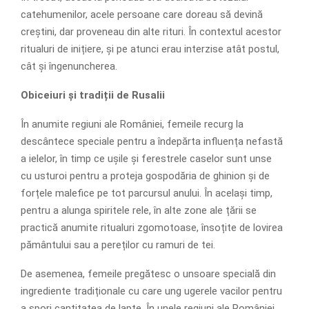
catehumenilor, acele persoane care doreau să devină
creștini, dar proveneau din alte rituri. În contextul acestor
ritualuri de inițiere, și pe atunci erau interzise atât postul,
cât și îngenuncherea.
Obiceiuri și tradiții de Rusalii
În anumite regiuni ale României, femeile recurg la
descântece speciale pentru a îndepărta influența nefastă
a ielelor, în timp ce ușile și ferestrele caselor sunt unse
cu usturoi pentru a proteja gospodăria de ghinion și de
forțele malefice pe tot parcursul anului. În același timp,
pentru a alunga spiritele rele, în alte zone ale țării se
practică anumite ritualuri zgomotoase, însoțite de lovirea
pământului sau a pereților cu ramuri de tei.
De asemenea, femeile pregătesc o unsoare specială din
ingrediente tradiționale cu care ung ugerele vacilor pentru
a spori cantitatea de lapte. În unele regiuni ale României,