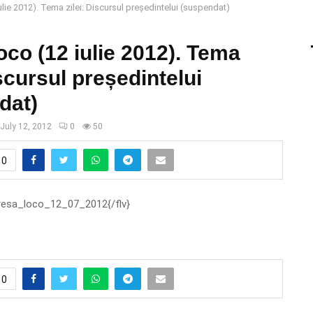
lie 2012). Tema zilei: Discursul președintelui (suspendat)
co (12 iulie 2012). Tema
iscursul președintelui
dat)
July 12, 2012
0
50
0
presa_loco_12_07_2012{/flv}
0