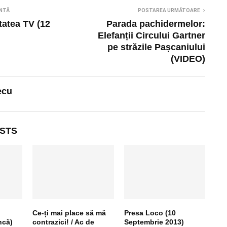
NTĂ
POSTAREA URMĂTOARE
itatea TV (12
Parada pachidermelor:
Elefanții Circului Gartner
pe străzile Pașcaniului
(VIDEO)
ecu
STS
Ce-ți mai place să mă
Presa Loco (10
ncă)
contrazici! / Ac de
Septembrie 2013)