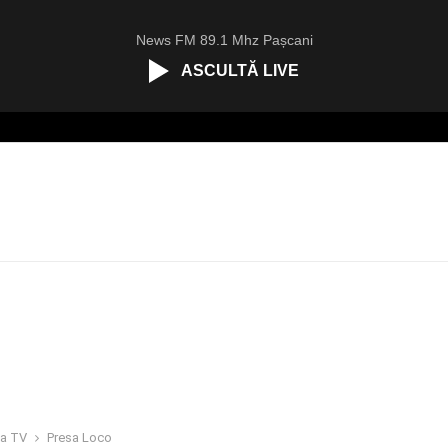
News FM 89.1 Mhz Pașcani
ASCULTĂ LIVE
ea TV
Presa Loco