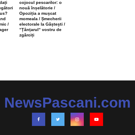
dați
cojocul pescarilor: o
egători
nouă înșelătorie /
utus?
Opoziția a mușcat
ând
momeala / Șmecherii
mic /
electorale la Gâștești /
ager
“Țânțarul“ vostru de
zgârciți
NewsPascani.com