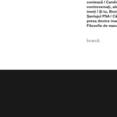
contează / Candi
controversați, al
inerți / Și tu, Br
Șantajul PSA / C
presa devine ina
Filozofie de man
Încarcă...