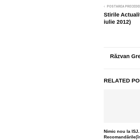
POSTAREA PRECEDE
Stirile Actual
iulie 2012)
Răzvan Gr
RELATED PO
Nimic nou la ISJ.
Recomandările(î