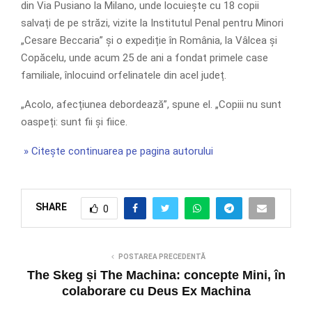
din Via Pusiano la Milano, unde locuiește cu 18 copii
salvați de pe străzi, vizite la Institutul Penal pentru Minori
„Cesare Beccaria” și o expediție în România, la Vâlcea și
Copăcelu, unde acum 25 de ani a fondat primele case
familiale, înlocuind orfelinatele din acel județ.
„Acolo, afecțiunea debordează”, spune el. „Copiii nu sunt
oaspeți: sunt fii și fiice.
» Citește continuarea pe pagina autorului
SHARE
0
POSTAREA PRECEDENTĂ
The Skeg și The Machina: concepte Mini, în
colaborare cu Deus Ex Machina