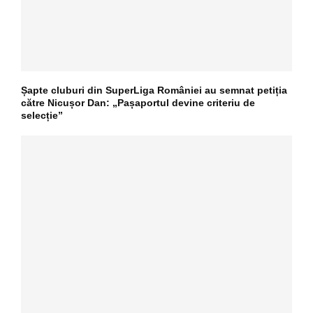
Șapte cluburi din SuperLiga României au semnat petiția
către Nicușor Dan: „Pașaportul devine criteriu de
selecție”