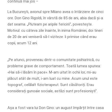
continuă mai jos –
La București, avionul spre Milano avea o întârziere de cinci
ore. Don Gino Rigoldi, în vârstă de 85 de ani, abia dacă și-a
dat seama. „Pluteam pe aripile fericirii”, povestește.
Motivul: cu câteva zile înainte, în inima României, doi tineri
de 20 de ani veniseră să-l viziteze: îi primise când erau
copii, acum 12 ani.
„Pe atunci, proveneau dintr-o comunitate psihiatrică, cu
probleme grave de comportament. Toată lumea spunea:
«Hai să-i lăsăm în pace». M-am uitat în ochii lor, mi-au
plăcut atât de mult, i-am luat cu mine. Acum unul este
topograf, celălalt fizioterapeut. Sunt căsătoriți. Erau
considerați gunoaie sociale, astăzi sunt profesioniști”.
Așa a fost vara lui Don Gino: un august împărțit între casa