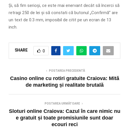
Și, să fim serioși, ce este mai enervant decât să încerci să
retragi 250 de lei și să constati că butonul „Confirmă” are
un text de 0.3 mm, imposibil de citit pe un ecran de 13
inch.
SHARE
0
POSTAREA PRECEDENTĂ
Casino online cu rotiri gratuite Craiova: Mită
de marketing și realitate brutală
POSTAREA URMĂTOARE
Sloturi online Craiova: Cazul în care nimic nu
e gratuit și toate promisiunile sunt doar
ecouri reci