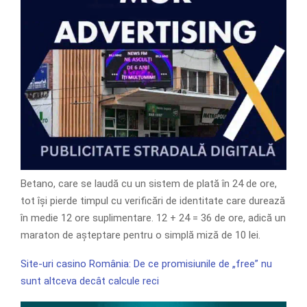
Betano, care se laudă cu un sistem de plată în 24 de ore,
tot își pierde timpul cu verificări de identitate care durează
în medie 12 ore suplimentare. 12 + 24 = 36 de ore, adică un
maraton de așteptare pentru o simplă miză de 10 lei.
Site-uri casino România: De ce promisiunile de „free” nu
sunt altceva decât calcule reci