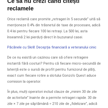
Ce să nu crezi când citești
reclamele
Orice reclamă care promite „retrageri în 5 secunde” uită să
menționeze 0.4% din trăsnetul de taxe de procesare, adică
0.4 lei pentru fiecare 100 lei retrași. La 500 lei, asta
înseamnă 2 lei pierduți direct în buzunarul casei.
Păcănele cu Skrill: Decepția financiară a veteranului cinic
De ce nu există un cazinou care să ofere retragere
instantă fără costuri? Pentru că fiecare micro‑secundă de
latență este o sursă de profit pentru furnizorul de plăți,
exact cum fiecare rotire a slotului Gonzo’s Quest aduce
comision la operator.
În plus, mulți operatori includ clauze de „minim 30 de zile
de activitate” înainte de a permite retrageri rapide. 30 de
zile × 7 zile pe săptămână = 210 zile de „fidelizare”, adică