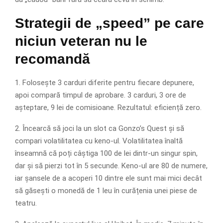
Strategii de „speed” pe care
niciun veteran nu le
recomandă
1. Folosește 3 carduri diferite pentru fiecare depunere,
apoi compară timpul de aprobare. 3 carduri, 3 ore de
așteptare, 9 lei de comisioane. Rezultatul: eficiență zero.
2. Încearcă să joci la un slot ca Gonzo’s Quest și să
compari volatilitatea cu keno‑ul. Volatilitatea înaltă
înseamnă că poți câștiga 100 de lei dintr-un singur spin,
dar și să pierzi tot în 5 secunde. Keno‑ul are 80 de numere,
iar șansele de a acoperi 10 dintre ele sunt mai mici decât
să găsești o monedă de 1 leu în curățenia unei piese de
teatru.