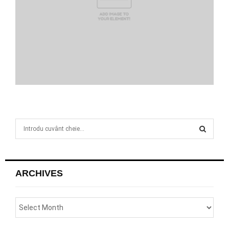
S
e
a
S
r
c
E
ARCHIVES
h
f
A
o
r
R
: