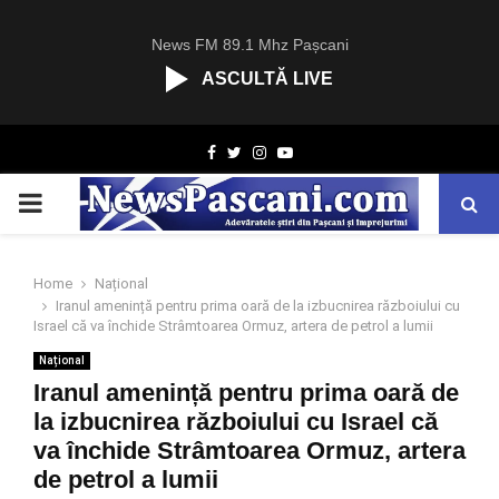
News FM 89.1 Mhz Pașcani
ASCULTĂ LIVE
R
Facebook
Twitter
Instagram
Youtube
C
A
PRIMARY
S
T
.
MENU
N
Home
Național
E
Iranul amenință pentru prima oară de la izbucnirea războiului cu
T
Israel că va închide Strâmtoarea Ormuz, artera de petrol a lumii
Național
Iranul amenință pentru prima oară de
la izbucnirea războiului cu Israel că
va închide Strâmtoarea Ormuz, artera
de petrol a lumii