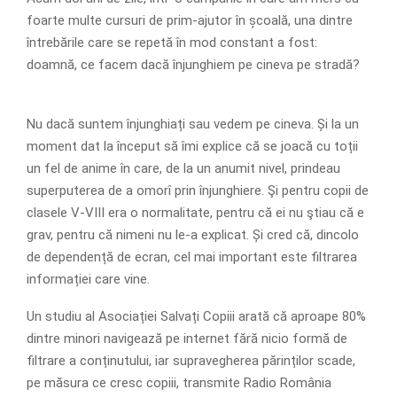
foarte multe cursuri de prim-ajutor în școală, una dintre
întrebările care se repetă în mod constant a fost:
doamnă, ce facem dacă înjunghiem pe cineva pe stradă?
Nu dacă suntem înjunghiați sau vedem pe cineva. Și la un
moment dat la început să îmi explice că se joacă cu toții
un fel de anime în care, de la un anumit nivel, prindeau
superputerea de a omorî prin înjunghiere. Şi pentru copii de
clasele V-VIII era o normalitate, pentru că ei nu ştiau că e
grav, pentru că nimeni nu le-a explicat. Și cred că, dincolo
de dependență de ecran, cel mai important este filtrarea
informației care vine.
Un studiu al Asociației Salvați Copiii arată că aproape 80%
dintre minori navigează pe internet fără nicio formă de
filtrare a conținutului, iar supravegherea părinților scade,
pe măsura ce cresc copiii, transmite Radio România