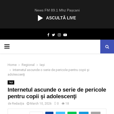
News FM 89.1 Mhz Pașcani
ASCULTĂ LIVE
R
Facebook
Twitter
Instagram
Youtube
C
A
PRIMARY
S
T
.
MENU
N
Home
Regional
Iași
E
Internetul ascunde o serie de pericole pentru copii şi
T
adolescenţi
Iași
Internetul ascunde o serie de pericole
pentru copii şi adolescenţi
de
Redacția
March 10, 2026
0
18