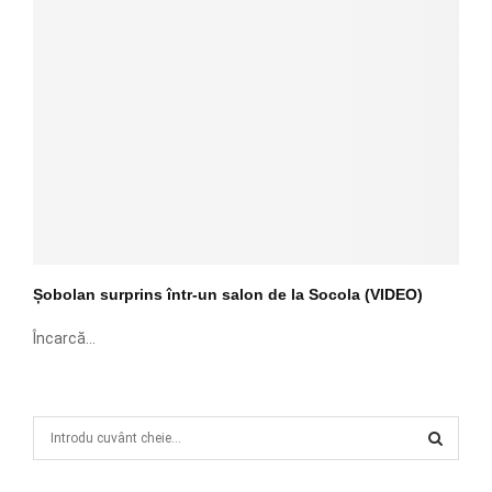
Șobolan surprins într-un salon de la Socola (VIDEO)
Încarcă...
S
e
a
S