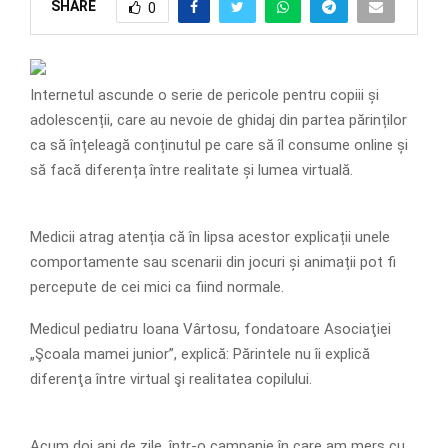
SHARE
0
Internetul ascunde o serie de pericole pentru copiii și
adolescenții, care au nevoie de ghidaj din partea părinților
ca să înțeleagă conținutul pe care să îl consume online și
să facă diferența între realitate și lumea virtuală.
Medicii atrag atenția că în lipsa acestor explicații unele
comportamente sau scenarii din jocuri și animații pot fi
percepute de cei mici ca fiind normale.
Medicul pediatru Ioana Vârtosu, fondatoare Asociaţiei
„Şcoala mamei junior”, explică: Părintele nu îi explică
diferenţa între virtual şi realitatea copilului.
Acum doi ani de zile, într-o campanie în care am mers cu