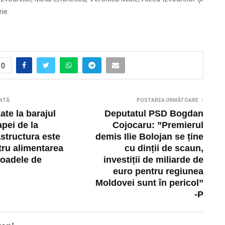
ie.
0
NTĂ
POSTAREA URMĂTOARE
zate la barajul
Deputatul PSD Bogdan
apei de la
Cojocaru: ”Premierul
astructura este
demis Ilie Bolojan se ține
tru alimentarea
cu dinții de scaun,
ioadele de
investiții de miliarde de
euro pentru regiunea
Moldovei sunt în pericol”
-P