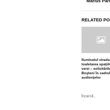
Marius Par
RELATED PO
Iluminatul stradal
toaletarea spaţiil
verzi – solicităril
Boşteni în cadru
audienţelor
Încarcă...