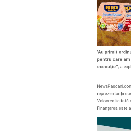
’Au primit ordin
pentru care am 
execuție’’
, a ex
NewsPascani.com
reprezentanții soc
Valoarea licitată 
Finanțarea este a