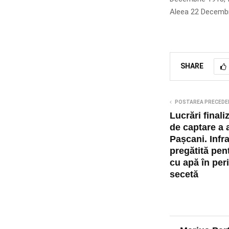
Aleea 22 Decembr
SHARE
POSTAREA PRECEDE
Lucrări finali
de captare a 
Pașcani. Infr
pregătită pen
cu apă în per
secetă