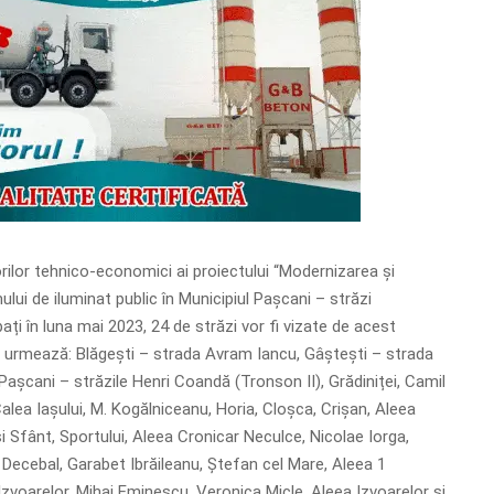
ilor tehnico-economici ai proiectului “Modernizarea și
lui de iluminat public în Municipiul Pașcani – străzi
ți în luna mai 2023, 24 de străzi vor fi vizate de acest
 urmează: Blăgești – strada Avram Iancu, Gâștești – strada
Pașcani – străzile Henri Coandă (Tronson II), Grădiniței, Camil
alea Iașului, M. Kogălniceanu, Horia, Cloșca, Crișan, Aleea
i Sfânt, Sportului, Aleea Cronicar Neculce, Nicolae Iorga,
, Decebal, Garabet Ibrăileanu, Ștefan cel Mare, Aleea 1
zvoarelor, Mihai Eminescu, Veronica Micle, Aleea Izvoarelor și