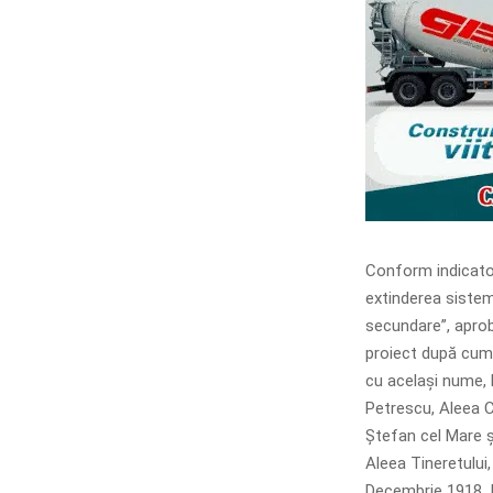
Conform indicator
extinderea sistemu
secundare”, aproba
proiect după cum
cu același nume, 
Petrescu, Aleea C
Ștefan cel Mare ș
Aleea Tineretului
Decembrie 1918, I