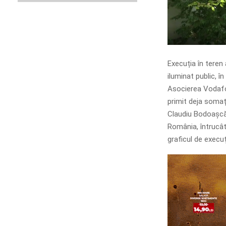
Execuția în teren 
iluminat public, î
Asocierea Vodafon
primit deja somaț
Claudiu Bodoașcă 
România, întrucât 
graficul de execuți