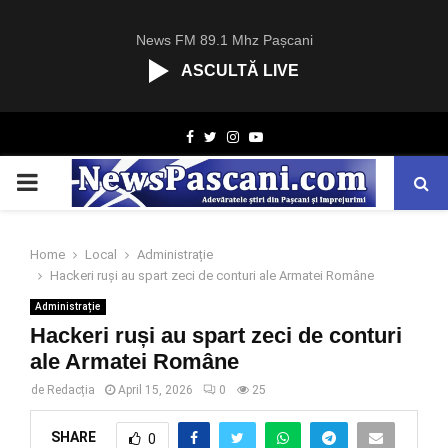
News FM 89.1 Mhz Pașcani
ASCULTĂ LIVE
R
Facebook
Twitter
Instagram
Youtube
C
A
PRIMARY
S
T
.
MENU
N
Home
Local
Administrație
E
Hackeri ruși au spart zeci de conturi ale Armatei Române
T
Administrație
Hackeri ruși au spart zeci de conturi
ale Armatei Române
de
Redacția
April 15, 2026
0
25
SHARE
0