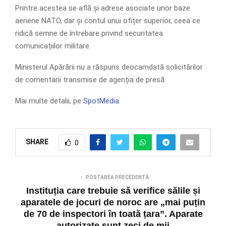
Printre acestea se află și adrese asociate unor baze
aeriene NATO, dar și contul unui ofițer superior, ceea ce
ridică semne de întrebare privind securitatea
comunicațiilor militare.
Ministerul Apărării nu a răspuns deocamdată solicitărilor
de comentarii transmise de agenția de presă.
Mai multe detalii, pe
SpotMedia.
SHARE
0
POSTAREA PRECEDENTĂ
Instituția care trebuie să verifice sălile și
aparatele de jocuri de noroc are „mai puțin
de 70 de inspectori în toată țara”. Aparate
autorizate sunt zeci de mii