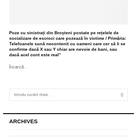
Poze cu sinistrați din Broșteni postate pe rețelele de
socializare de escroci care pozează în victime / Primăria:
Telefoanele sună necontenit cu oameni care cer să li se
confirme dacă X sau Y chiar are nevoie de bani, sau
dacă acel cont este real”
Încarcă...
S
e
a
S
r
c
E
ARCHIVES
h
f
A
o