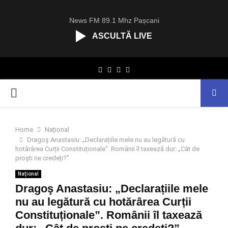
News FM 89.1 Mhz Pașcani
ASCULTĂ LIVE
R
Facebook
Twitter
Instagram
Youtube
C
A
PRIMARY
S
T
.
MENU
N
Home
Național
E
Dragoş Anastasiu: „Declarațiile mele nu au legătură cu
T
hotărârea Curții Constituționale”. Românii îl taxează dur: „Cât de
proşti ne credeți?”
Național
Dragoş Anastasiu: „Declarațiile mele
nu au legătură cu hotărârea Curții
Constituționale”. Românii îl taxează