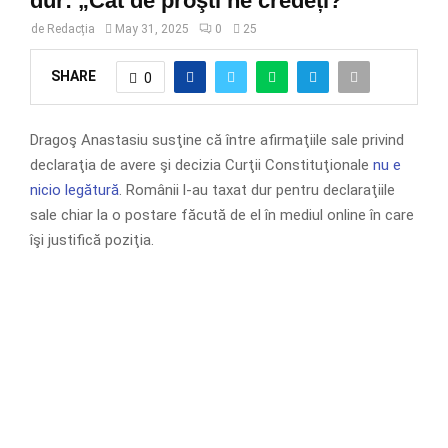
dur: „Cât de proşti ne credeți?”
de
Redacția
May 31, 2025
0
25
SHARE
0
Dragoş Anastasiu susţine că între afirmaţiile sale privind
declaraţia de avere şi decizia Curţii Constituţionale
nu e
nicio legătură
. Românii l-au taxat dur pentru declaraţiile
sale chiar la o postare făcută de el în mediul online în care
îşi justifică poziţia.