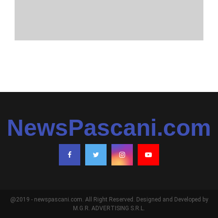
NewsPascani.com
@2019 - newspascani.com. All Right Reserved. Designed and Developed by
M.G.R. ADVERTISING S.R.L.