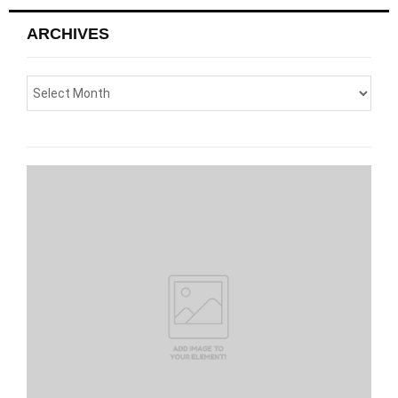
r
c
E
ARCHIVES
h
f
A
o
r
R
:
C
H