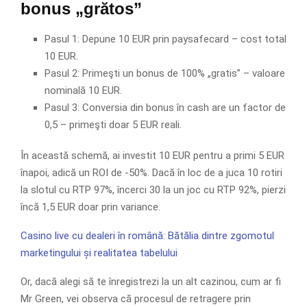
bonus „grătos”
Pasul 1: Depune 10 EUR prin paysafecard – cost total
10 EUR.
Pasul 2: Primeşti un bonus de 100% „gratis” – valoare
nominală 10 EUR.
Pasul 3: Conversia din bonus în cash are un factor de
0,5 – primeşti doar 5 EUR reali.
În această schemă, ai investit 10 EUR pentru a primi 5 EUR
înapoi, adică un ROI de -50%. Dacă în loc de a juca 10 rotiri
la slotul cu RTP 97%, încerci 30 la un joc cu RTP 92%, pierzi
încă 1,5 EUR doar prin variance.
Casino live cu dealeri în română: Bătălia dintre zgomotul
marketingului și realitatea tabelului
Or, dacă alegi să te înregistrezi la un alt cazinou, cum ar fi
Mr Green, vei observa că procesul de retragere prin