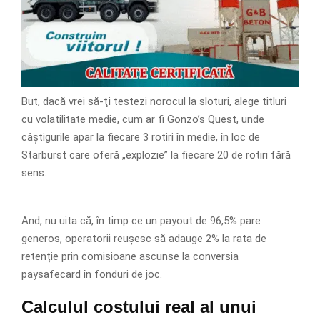
But, dacă vrei să-ţi testezi norocul la sloturi, alege titluri
cu volatilitate medie, cum ar fi Gonzo’s Quest, unde
câștigurile apar la fiecare 3 rotiri în medie, în loc de
Starburst care oferă „explozie” la fiecare 20 de rotiri fără
sens.
And, nu uita că, în timp ce un payout de 96,5% pare
generos, operatorii reușesc să adauge 2% la rata de
retenție prin comisioane ascunse la conversia
paysafecard în fonduri de joc.
Calculul costului real al unui