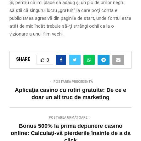
Și, pentru că îmi place să adaug și un pic de umor negru,
să știi că singurul lucru „gratuit” la care poţi conta e
publicitatea agresivă din paginile de start, unde fontul este
atât de mic încât trebuie să-ţi strângi ochii ca la o
vizionare a unui film vechi.
SHARE
0
POSTAREA PRECEDENTĂ
Aplicaţia casino cu rotiri gratuite: De ce e
doar un alt truc de marketing
POSTAREA URMĂTOARE
Bonus 500% la prima depunere casino
online: Calculaţi-vă pierderile înainte de a da
click