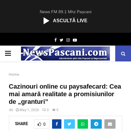
News FM 89.1 Mhz Pașcani
ASCULTĂ LIVE
R
Facebook
Twitter
Instagram
Youtube
C
A
PRIMARY
S
T
.
MENU
N
Home
E
T
Cazinouri online cu paysafecard: Cea
mai amară realitate a promisiunilor
de „granturi”
de
May 1, 2026
0
0
SHARE
0