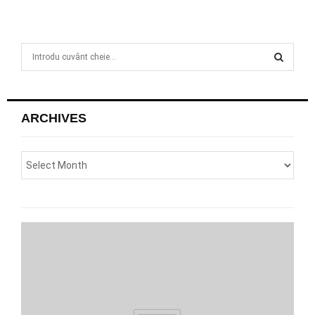
S
e
a
S
r
c
E
ARCHIVES
h
f
A
o
r
R
:
C
H