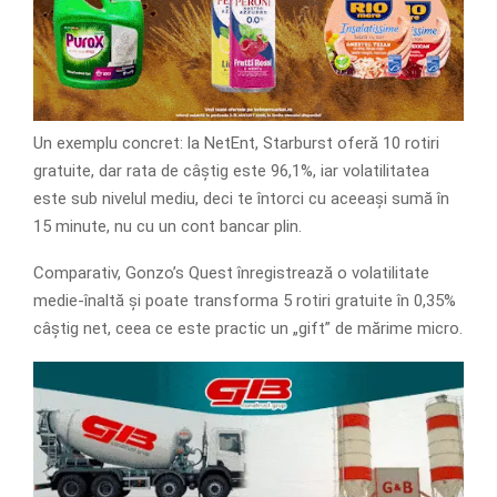
Un exemplu concret: la NetEnt, Starburst oferă 10 rotiri
gratuite, dar rata de câștig este 96,1%, iar volatilitatea
este sub nivelul mediu, deci te întorci cu aceeași sumă în
15 minute, nu cu un cont bancar plin.
Comparativ, Gonzo’s Quest înregistrează o volatilitate
medie‑înaltă și poate transforma 5 rotiri gratuite în 0,35%
câștig net, ceea ce este practic un „gift” de mărime micro.