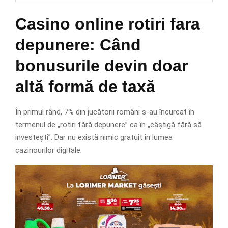
Casino online rotiri fara
depunere: Când
bonusurile devin doar
altă formă de taxă
În primul rând, 7% din jucătorii români s-au încurcat în
termenul de „rotiri fără depunere” ca în „câștigă fără să
investești”. Dar nu există nimic gratuit în lumea
cazinourilor digitale.