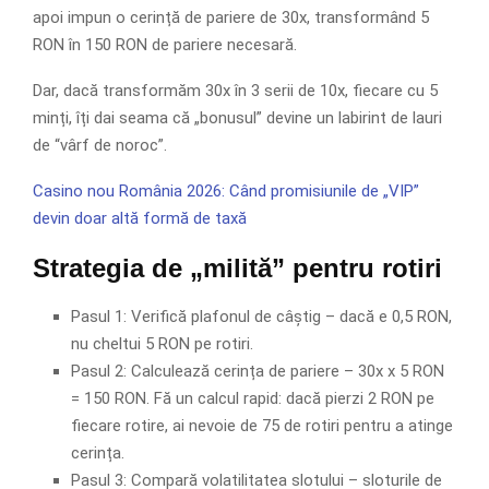
apoi impun o cerință de pariere de 30x, transformând 5
RON în 150 RON de pariere necesară.
Dar, dacă transformăm 30x în 3 serii de 10x, fiecare cu 5
minți, îți dai seama că „bonusul” devine un labirint de lauri
de “vârf de noroc”.
Casino nou România 2026: Când promisiunile de „VIP”
devin doar altă formă de taxă
Strategia de „milită” pentru rotiri
Pasul 1: Verifică plafonul de câștig – dacă e 0,5 RON,
nu cheltui 5 RON pe rotiri.
Pasul 2: Calculează cerința de pariere – 30x x 5 RON
= 150 RON. Fă un calcul rapid: dacă pierzi 2 RON pe
fiecare rotire, ai nevoie de 75 de rotiri pentru a atinge
cerința.
Pasul 3: Compară volatilitatea slotului – sloturile de