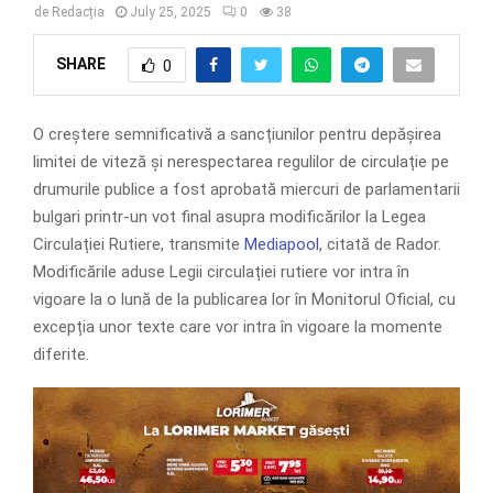
de
Redacția
July 25, 2025
0
38
SHARE
0
O creștere semnificativă a sancțiunilor pentru depășirea
limitei de viteză și nerespectarea regulilor de circulație pe
drumurile publice a fost aprobată miercuri de parlamentarii
bulgari printr-un vot final asupra modificărilor la Legea
Circulației Rutiere, transmite
Mediapool
, citată de Rador.
Modificările aduse Legii circulației rutiere vor intra în
vigoare la o lună de la publicarea lor în Monitorul Oficial, cu
excepția unor texte care vor intra în vigoare la momente
diferite.