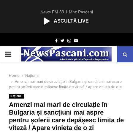
News FM 89.1 Mhz Pașcani
ASCULTĂ LIVE
R
Facebook
Twitter
Instagram
Youtube
C
A
PRIMARY
S
T
.
MENU
N
Home
Național
E
Amenzi mai mari de circulație în Bulgaria și sancțiuni mai aspre
T
pentru șoferii care depășesc limita de viteză / Apare vinieta de o zi
Național
Amenzi mai mari de circulație în
Bulgaria și sancțiuni mai aspre
pentru șoferii care depășesc limita de
viteză / Apare vinieta de o zi