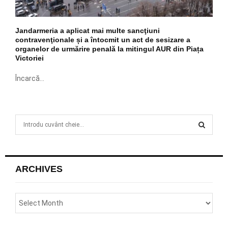
Jandarmeria a aplicat mai multe sancţiuni
contravenţionale și a întocmit un act de sesizare a
organelor de urmărire penală la mitingul AUR din Piața
Victoriei
Încarcă...
S
e
a
S
r
c
E
ARCHIVES
h
f
A
o
r
R
:
C