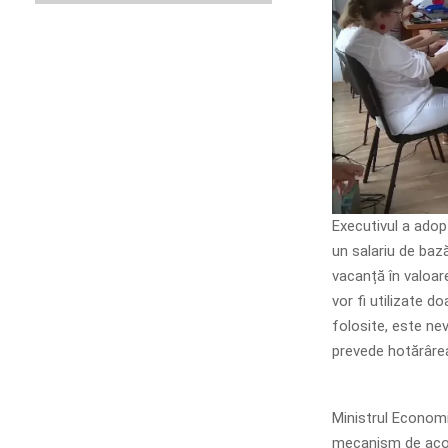
Executivul a adop
un salariu de baz
vacanță în valoare
vor fi utilizate d
folosite, este nev
prevede hotărâre
Ministrul Economie
mecanism de acord