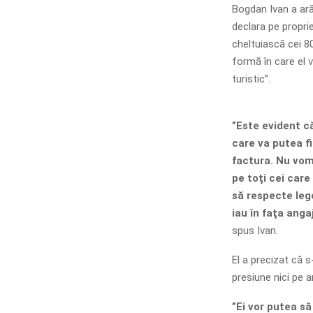
Bogdan Ivan a ară
declara pe propri
cheltuiască cei 80
formă în care el 
turistic”.
”Este evident că
care va putea fi
factura. Nu vom
pe toţi cei care
să respecte leg
iau în faţa anga
spus Ivan.
El a precizat că 
presiune nici pe an
”Ei vor putea să