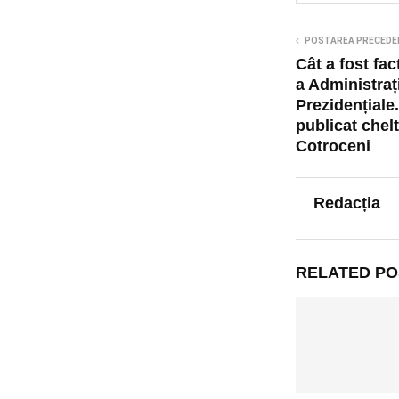
POSTAREA PRECEDE
Cât a fost fa
a Administraț
Prezidențiale.
publicat chelt
Cotroceni
Redacția
RELATED PO