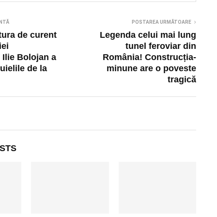
NTĂ
POSTAREA URMĂTOARE
ctura de curent
Legenda celui mai lung
iei
tunel feroviar din
 Ilie Bolojan a
România! Construcția-
uielile de la
minune are o poveste
tragică
STS