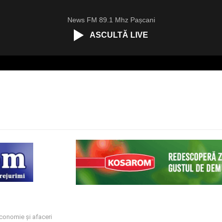
News FM 89.1 Mhz Pașcani
ASCULTĂ LIVE
conomie și afaceri