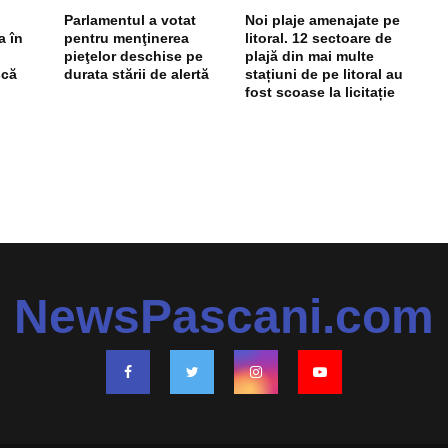
Parlamentul a votat
Noi plaje amenajate pe
a în
pentru menţinerea
litoral. 12 sectoare de
pieţelor deschise pe
plajă din mai multe
scă
durata stării de alertă
stațiuni de pe litoral au
fost scoase la licitație
NewsPascani.com