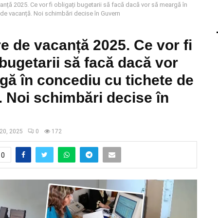
nță 2025. Ce vor fi obligați bugetarii să facă dacă vor să meargă în
 de vacanță. Noi schimbări decise în Guvern
e de vacanță 2025. Ce vor fi
 bugetarii să facă dacă vor
gă în concediu cu tichete de
 Noi schimbări decise în
 20, 2025
0
172
0