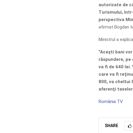
autorizate de c
Turismului, într
perspectiva Min
afirmat Bogdan I
Ministrul a expli
”Aceşti bani vor
răspundere, pe c
va fi de 640 lei.
care va fi reţin
800, va cheltui 8
aferenţi taxelor
România TV
SHARE