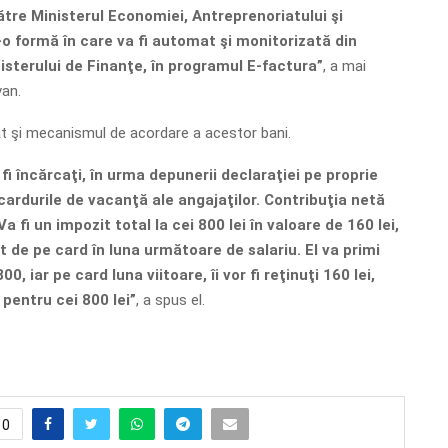
ătre Ministerul Economiei, Antreprenoriatului şi
-o formă în care va fi automat şi monitorizată din
isterului de Finanţe, în programul E-factura”
, a mai
van.
cat şi mecanismul de acordare a acestor bani.
 fi încărcaţi, în urma depunerii declaraţiei pe proprie
ardurile de vacanţă ale angajaţilor. Contribuţia netă
 Va fi un impozit total la cei 800 lei în valoare de 160 lei,
ut de pe card în luna următoare de salariu. El va primi
00, iar pe card luna viitoare, îi vor fi reţinuţi 160 lei,
 pentru cei 800 lei”
, a spus el.
0