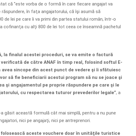
tat că ”este vorba de o formă în care fiecare angajat va
e răspundere, în faţa angajatorului, că îşi asumă să
0 de lei pe care îi va primi din partea statului român, într-o
va cofinanţa cu alţi 800 de lei tot ceea ce înseamnă pachetul
, la finalul acestei proceduri, se va emite o factură
 verificată de către ANAF în timp real, folosind softul E-
 avea sincope din acest punct de vedere şi îi sfătuiesc
 vor să fie beneficiarii acestui program să nu se joace şi
ea şi angajamentul pe proprie răspundere pe care şi le
jatorului, cu respectarea tuturor prevederilor legale”
, a
s-a găsit această formulă cât mai simplă, pentru a nu pune
gajatori, nici pe angajaţi, nici pe antreprenori.
 folosească aceste vouchere doar în unităţile turistice