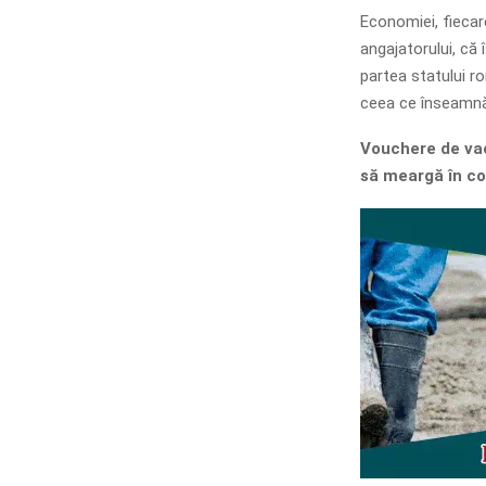
Economiei, fiecar
angajatorului, că 
partea statului ro
ceea ce înseamnă 
Vouchere de vac
să meargă în co