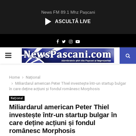
News FM 89.1 Mhz Pașcani
ASCULTĂ LIVE
R
Facebook
Twitter
Instagram
Youtube
C
A
PRIMARY
S
T
.
MENU
N
Home
Național
E
Miliardarul american Peter Thiel investește într-un startup bulgar
T
în care deține acțiuni și fondul românesc Morphosis
Național
Miliardarul american Peter Thiel
investește într-un startup bulgar în
care deține acțiuni și fondul
românesc Morphosis