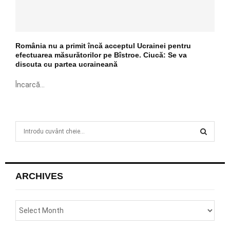
România nu a primit încă acceptul Ucrainei pentru
efectuarea măsurătorilor pe Bîstroe. Ciucă: Se va
discuta cu partea ucraineană
Încarcă...
S
e
a
S
r
c
E
ARCHIVES
h
f
A
o
r
R
: