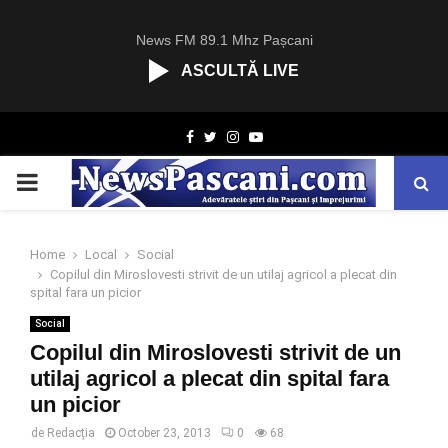
News FM 89.1 Mhz Pașcani
ASCULTĂ LIVE
R
Facebook
Twitter
Instagram
Youtube
C
A
PRIMARY
S
T
.
MENU
N
Home
Local
Social
E
Copilul din Miroslovesti strivit de un utilaj agricol a plecat din
T
spital fara un picior
Social
Copilul din Miroslovesti strivit de un
utilaj agricol a plecat din spital fara
un picior
de
Redacția
October 23, 2013
0
68