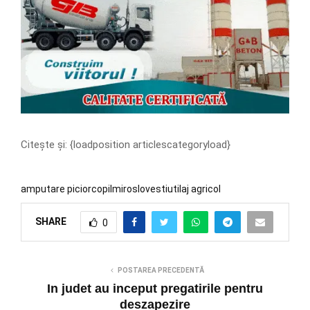
Citește și: {loadposition articlescategoryload}
amputare picior
copil
miroslovesti
utilaj agricol
SHARE
0
POSTAREA PRECEDENTĂ
In judet au inceput pregatirile pentru
deszapezire