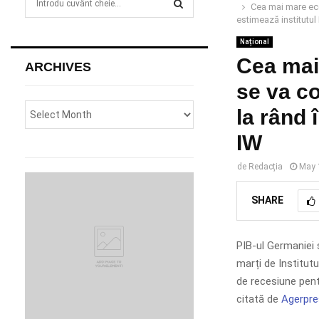
Cea mai mare eco
e
estimează institutul
a
S
r
Național
c
Cea mai
E
ARCHIVES
h
se va co
f
A
o
la rând 
r
R
:
IW
C
de
Redacția
May 
H
SHARE
PIB-ul Germaniei 
marți de Institut
de recesiune pen
citată de
Agerpre