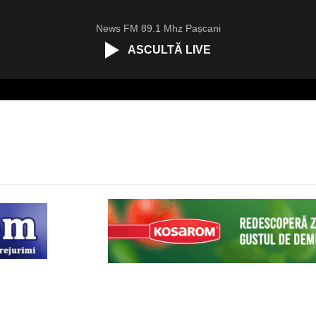
News FM 89.1 Mhz Pașcani
ASCULTĂ LIVE