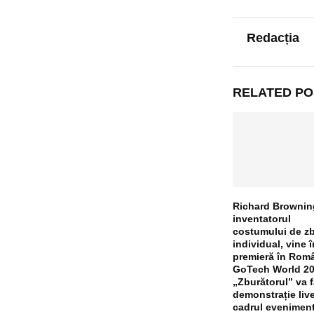
Redacția
RELATED PO
Richard Brownin
inventatorul
costumului de z
individual, vine î
premieră în Româ
GoTech World 20
„Zburătorul” va 
demonstrație live
cadrul eveniment