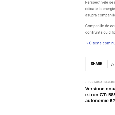
Perspectivele se m
ridicate la energi
asupra companiilor
Companiile de cons
confruntă cu difi
» Citește continu
SHARE
POSTAREA PRECEDE
Versiune nou
e-tron GT: 58
autonomie 6