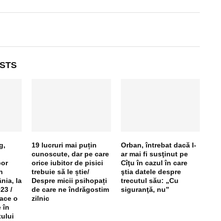
STS
g,
19 lucruri mai puțin
Orban, întrebat dacă l-
cunoscute, dar pe care
ar mai fi susţinut pe
bor
orice iubitor de pisici
Cîţu în cazul în care
n
trebuie să le știe/
ştia datele despre
nia, la
Despre micii psihopați
trecutul său: „Cu
23 /
de care ne îndrăgostim
siguranţă, nu”
face o
zilnic
 în
ului