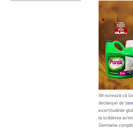
IW notează că Ge
declanșat de
tax
incertitudinile gl
la scăderea activi
Germania complică