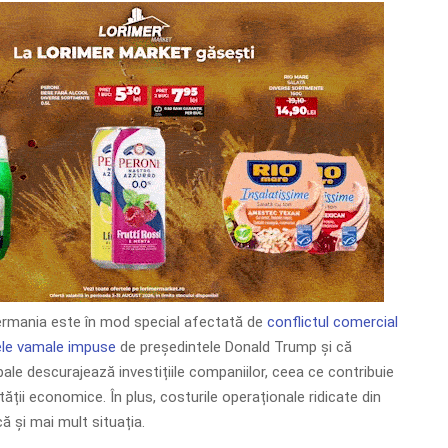
rmania este în mod special afectată de
conflictul comercial
ele vamale impuse
de președintele Donald Trump și că
obale descurajează investițiile companiilor, ceea ce contribuie
tății economice. În plus, costurile operaționale ridicate din
 și mai mult situația.