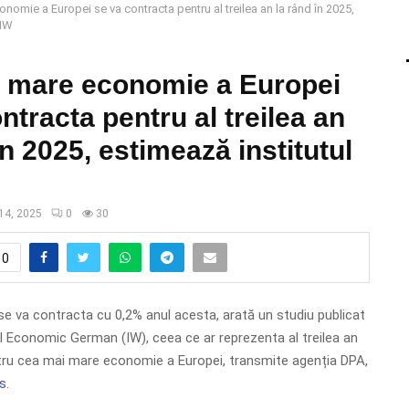
nomie a Europei se va contracta pentru al treilea an la rând în 2025,
 IW
 mare economie a Europei
ntracta pentru al treilea an
în 2025, estimează institutul
14, 2025
0
30
0
se va contracta cu 0,2% anul acesta, arată un studiu publicat
ul Economic German (IW), ceea ce ar reprezenta al treilea an
tru cea mai mare economie a Europei, transmite agenția DPA,
s
.