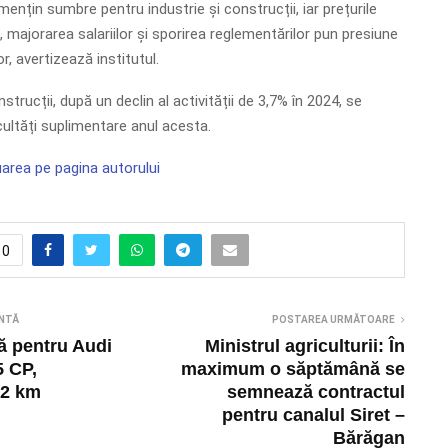
ențin sumbre pentru industrie și construcții, iar prețurile
e, majorarea salariilor și sporirea reglementărilor pun presiune
, avertizează institutul.
trucții, după un declin al activității de 3,7% în 2024, se
cultăți suplimentare anul acesta.
area pe pagina autorului
0
NTĂ
POSTAREA URMĂTOARE
ă pentru Audi
Ministrul agriculturii: În
5 CP,
maximum o săptămână se
22 km
semnează contractul
pentru canalul Siret –
Bărăgan