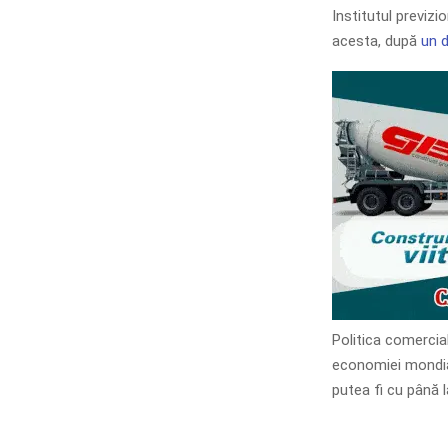
Institutul previz
acesta, după
un d
Politica comercia
economiei mondial
putea fi cu până l