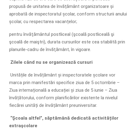
propusă de unitatea de învățământ organizatoare și
aprobată de inspectoratul școlar, conform structurii anului
școlar, cu respectarea vacanțelor;
pentru învăţământul postliceal (şcoală postliceală şi
şcoală de maiştri), durata cursurilor este cea stabilită prin
planurile-cadru de învăţământ, în vigoare.
Zilele când nu se organizează cursuri
Unitățile de învățământ și inspectoratele școlare vor
marca prin manifestări specifice ziua de 5 octombrie –
Ziua internațională a educației și ziua de 5 iunie – Ziua
învățătorului, conform planificărilor existente la nivelul
fiecărei unități de învățământ preuniversitar.
“Şcoala altfel”, săptămână dedicată activităților
extraşcolare