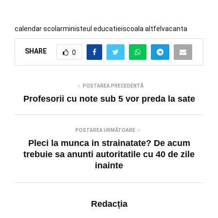
calendar scolar
ministeul educatiei
scoala altfel
vacanta
SHARE
0
POSTAREA PRECEDENTĂ
Profesorii cu note sub 5 vor preda la sate
POSTAREA URMĂTOARE
Pleci la munca in strainatate? De acum
trebuie sa anunti autoritatile cu 40 de zile
inainte
Redacția