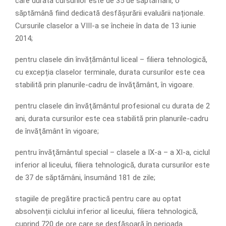
care durata cursurilor este de 35 de săptămâni, o
săptămână fiind dedicată desfășurării evaluării naționale.
Cursurile claselor a VIII-a se încheie în data de 13 iunie
2014;
pentru clasele din învățământul liceal – filiera tehnologică,
cu excepția claselor terminale, durata cursurilor este cea
stabilită prin planurile-cadru de învăţământ, în vigoare.
pentru clasele din învăţământul profesional cu durata de 2
ani, durata cursurilor este cea stabilită prin planurile-cadru
de învăţământ în vigoare;
pentru învăţământul special – clasele a IX-a – a XI-a, ciclul
inferior al liceului, filiera tehnologică, durata cursurilor este
de 37 de săptămâni, însumând 181 de zile;
stagiile de pregătire practică pentru care au optat
absolvenții ciclului inferior al liceului, filiera tehnologică,
cuprind 720 de ore care se desfășoară în perioada