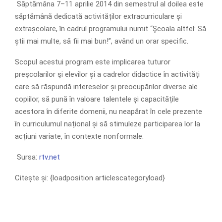
Săptămâna 7–11 aprilie 2014 din semestrul al doilea este
săptămână dedicată activităților extracurriculare și
extrașcolare, în cadrul programului numit “Şcoala altfel: Să
știi mai multe, să fii mai bun!”, având un orar specific.
Scopul acestui program este implicarea tuturor
preşcolarilor şi elevilor și a cadrelor didactice în activități
care să răspundă intereselor și preocupărilor diverse ale
copiilor, să pună în valoare talentele și capacitățile
acestora în diferite domenii, nu neapărat în cele prezente
în curriculumul național și să stimuleze participarea lor la
acțiuni variate, în contexte nonformale.
Sursa:
rtv.net
Citește și: {loadposition articlescategoryload}