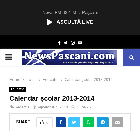
News FM 89.1 Mhz Pașcani
ASCULTĂ LIVE
R
Facebook
Twitter
Instagram
Youtube
C
A
PRIMARY
S
T
.
MENU
N
Home
Local
Educație
Calendar școlar 2013-2014
E
Educație
T
Calendar școlar 2013-2014
de
Redacția
September 4, 2013
0
95
SHARE
0