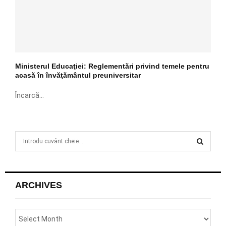
Ministerul Educaţiei: Reglementări privind temele pentru
acasă în învăţământul preuniversitar
Încarcă...
S
e
a
S
r
c
E
ARCHIVES
h
f
A
o
r
R