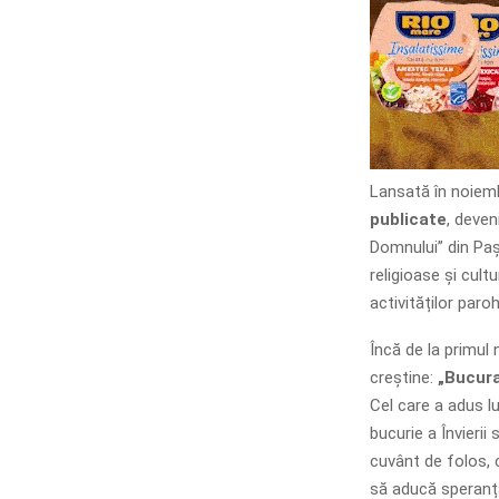
Lansată în noiemb
publicate
, deven
Domnului” din Paș
religioase și cultur
activităților paro
Încă de la primul 
creștine:
„Bucura
Cel care a adus lu
bucurie a Învierii
cuvânt de folos, c
să aducă speranță