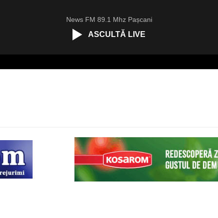
News FM 89.1 Mhz Pașcani
ASCULTĂ LIVE