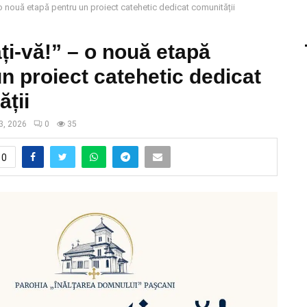
 o nouă etapă pentru un proiect catehetic dedicat comunității
ți-vă!” – o nouă etapă
n proiect catehetic dedicat
ții
3, 2026
0
35
0