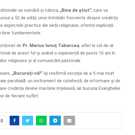
editoriale se numără și rubrica
„Bine de știut”
, care va
rsul a 52 de ediții, unor întrebări frecvente despre credința
 aspectele practice ale vieții religioase, oferind explicații
 și bine fundamentate.
oordonat de
Pr. Marius Ionuț Tabarcea
, aflat la cel de-al
torial de acest fel și având o experiență de peste 16 ani în
ilor religioase și al comunicării pastorale.
nsare,
„Bucurați-vă!”
își reafirmă vocația de a fi mai mult
aie parohială: un instrument de cateheză, de informare și de
re credința devine mai bine înțeleasă, iar bucuria Evangheliei
e de fiecare suflet.
0