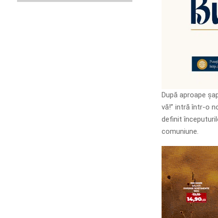
După aproape șapt
vă!” intră într-o
definit începutur
comuniune.