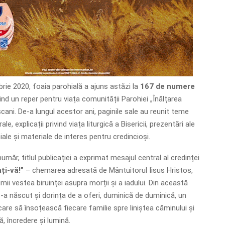
rie 2020, foaia parohială a ajuns astăzi la
167 de numere
ind un reper pentru viața comunității Parohiei „Înălțarea
cani. De-a lungul acestor ani, paginile sale au reunit teme
ale, explicații privind viața liturgică a Bisericii, prezentări ale
hiale și materiale de interes pentru credincioși.
număr, titlul publicației a exprimat mesajul central al credinței
ți-vă!”
– chemarea adresată de Mântuitorul Iisus Hristos,
mii vestea biruinței asupra morții și a iadului. Din această
 s-a născut și dorința de a oferi, duminică de duminică, un
are să însoțească fiecare familie spre liniștea căminului și
, încredere și lumină.