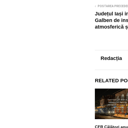
POSTAREA PRECEDE
Județul Iași 
Galben de ins
atmosferică ș
Redacția
RELATED PO
CFR Călători anu