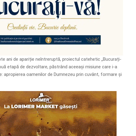
e ani de apariție neîntreruptă, proiectul catehetic „Bucurați-
 nouă etapă de dezvoltare, păstrând aceeași misiune care i-a
ile: apropierea oamenilor de Dumnezeu prin cuvânt, formare și