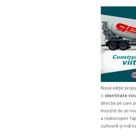
Noua ediție prop
o
identitate viz
direcția pe care p
însoțită de un n
a redescoperi fapt
cultivată și mărtur