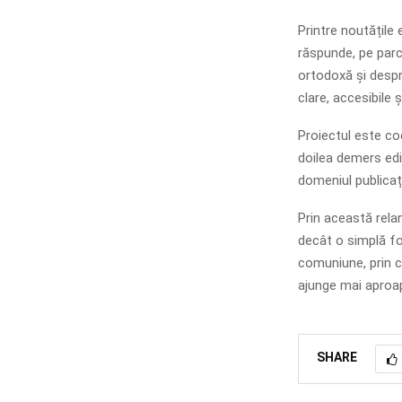
Printre noutățile 
răspunde, pe parcu
ortodoxă și despre
clare, accesibile
Proiectul este c
doilea demers edi
domeniul publicați
Prin această rela
decât o simplă fo
comuniune, prin ca
ajunge mai aproap
SHARE