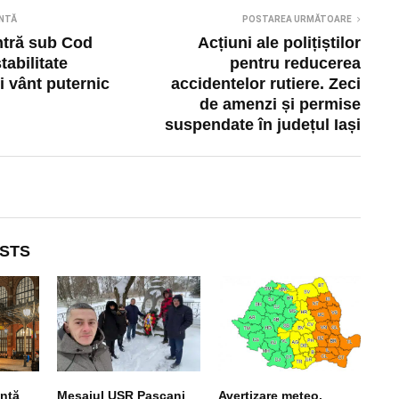
NTĂ
POSTAREA URMĂTOARE
intră sub Cod
Acțiuni ale polițiștilor
tabilitate
pentru reducerea
i vânt puternic
accidentelor rutiere. Zeci
de amenzi și permise
suspendate în județul Iași
STS
nță
Mesajul USR Pașcani
Avertizare meteo.