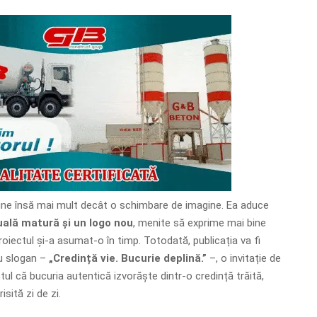
une însă mai mult decât o schimbare de imagine. Ea aduce
uală matură și un logo nou
, menite să exprime mai bine
roiectul și-a asumat-o în timp. Totodată, publicația va fi
ou slogan –
„Credință vie. Bucurie deplină.”
–, o invitație de
ul că bucuria autentică izvorăște dintr-o credință trăită,
isită zi de zi.