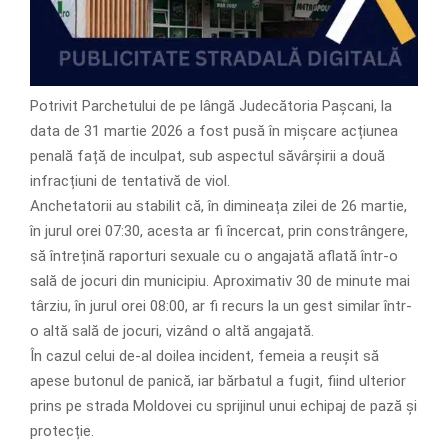
Potrivit Parchetului de pe lângă Judecătoria Pașcani, la
data de 31 martie 2026 a fost pusă în mișcare acțiunea
penală față de inculpat, sub aspectul săvârșirii a două
infracțiuni de tentativă de viol.
Anchetatorii au stabilit că, în dimineața zilei de 26 martie,
în jurul orei 07:30, acesta ar fi încercat, prin constrângere,
să întrețină raporturi sexuale cu o angajată aflată într-o
sală de jocuri din municipiu. Aproximativ 30 de minute mai
târziu, în jurul orei 08:00, ar fi recurs la un gest similar într-
o altă sală de jocuri, vizând o altă angajată.
În cazul celui de-al doilea incident, femeia a reușit să
apese butonul de panică, iar bărbatul a fugit, fiind ulterior
prins pe strada Moldovei cu sprijinul unui echipaj de pază și
protecție.