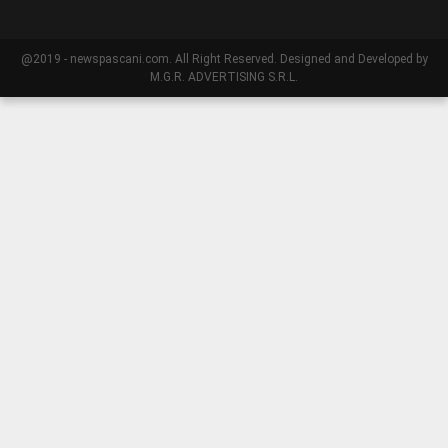
@2019 - newspascani.com. All Right Reserved. Designed and Developed by
M.G.R. ADVERTISING S.R.L.