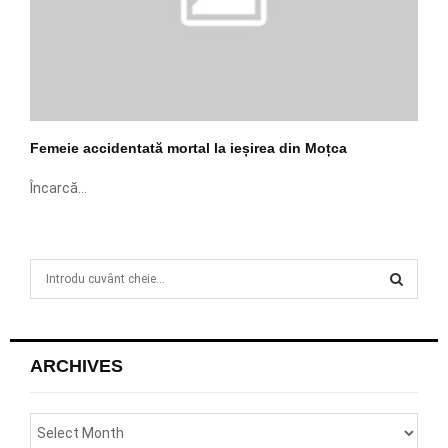
Femeie accidentată mortal la ieșirea din Moțca
Încarcă...
S
e
a
S
r
c
E
ARCHIVES
h
f
A
o
r
R