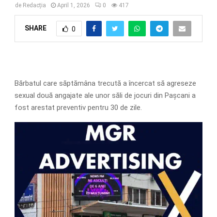
de
Redacția
April 1, 2026
0
417
SHARE
0
Bărbatul care săptămâna trecută a încercat să agreseze
sexual două angajate ale unor săli de jocuri din Pașcani a
fost arestat preventiv pentru 30 de zile.