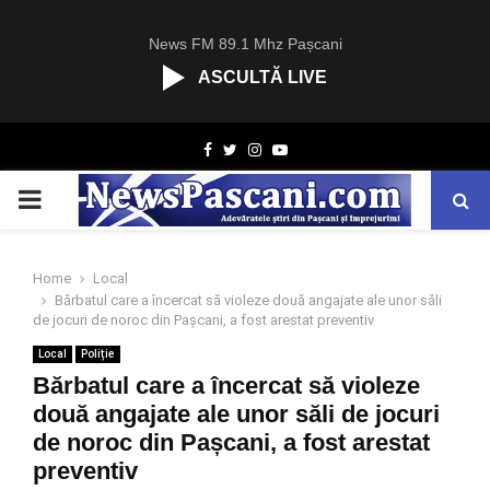
News FM 89.1 Mhz Pașcani
ASCULTĂ LIVE
R
Facebook
Twitter
Instagram
Youtube
C
A
PRIMARY
S
T
.
MENU
N
Home
Local
E
Bărbatul care a încercat să violeze două angajate ale unor săli
T
de jocuri de noroc din Pașcani, a fost arestat preventiv
Local
Poliție
Bărbatul care a încercat să violeze
două angajate ale unor săli de jocuri
de noroc din Pașcani, a fost arestat
preventiv