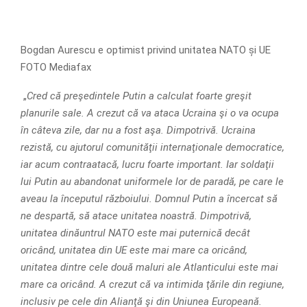
Bogdan Aurescu e optimist privind unitatea NATO și UE
FOTO Mediafax
„
Cred că preşedintele Putin a calculat foarte greşit
planurile sale. A crezut că va ataca Ucraina şi o va ocupa
în câteva zile, dar nu a fost aşa. Dimpotrivă. Ucraina
rezistă, cu ajutorul comunităţii internaţionale democratice,
iar acum contraatacă, lucru foarte important. Iar soldaţii
lui Putin au abandonat uniformele lor de paradă, pe care le
aveau la începutul războiului. Domnul Putin a încercat să
ne despartă, să atace unitatea noastră. Dimpotrivă,
unitatea dinăuntrul NATO este mai puternică decât
oricând, unitatea din UE este mai mare ca oricând,
unitatea dintre cele două maluri ale Atlanticului este mai
mare ca oricând. A crezut că va intimida ţările din regiune,
inclusiv pe cele din Alianţă şi din Uniunea Europeană.