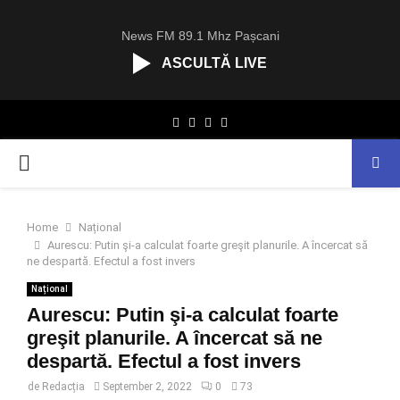
News FM 89.1 Mhz Pașcani
ASCULTĂ LIVE
R
Facebook
Twitter
Instagram
Youtube
C
A
PRIMARY
S
T
.
MENU
N
Home
Național
E
Aurescu: Putin şi-a calculat foarte greşit planurile. A încercat să
T
ne despartă. Efectul a fost invers
Național
Aurescu: Putin şi-a calculat foarte
greşit planurile. A încercat să ne
despartă. Efectul a fost invers
de
Redacția
September 2, 2022
0
73