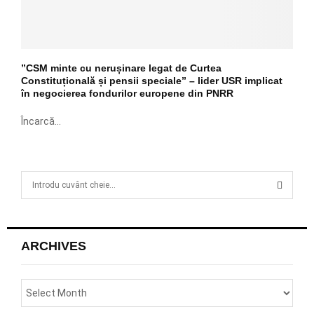
”CSM minte cu nerușinare legat de Curtea
Constituțională și pensii speciale” – lider USR implicat
în negocierea fondurilor europene din PNRR
Încarcă...
S
e
a
S
r
c
E
ARCHIVES
h
f
A
o
r
R
: