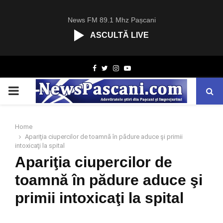
News FM 89.1 Mhz Pașcani
ASCULTĂ LIVE
R
Facebook
Twitter
Instagram
Youtube
C
A
PRIMARY
S
T
.
MENU
N
Home
E
Apariţia ciupercilor de toamnă în pădure aduce şi primii
T
intoxicaţi la spital
Apariţia ciupercilor de
toamnă în pădure aduce şi
primii intoxicaţi la spital