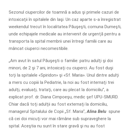
Sezonul ciupercilor de toamnă a adus şi primele cazuri de
intoxicaţii în spitalele din Iaşi. Un caz aparte s-a înregistrat
weekendul trecut în localitatea Păuşeşti, comuna Dumeşti,
unde echipajele medicale au intervenit de urgenţă pentru a
transporta la spital membrii unei întregi familii care au
mâncat ciuperci necomestibile.
„Am avut în satul Păuşeşti o familie: patru adulţi şi doi
minori, de 2 şi 7 ani, intoxicaţi cu ciuperci. Au fost duşi
toţi la spitalele «Spiridon» şi «Sf. Maria». Unul dintre adulţi
a mers cu copiii la Pediatrie, la noi au fost internaţi trei
adulţi, evaluaţi, trataţi, care au plecat la domiciliu”, a
explicat prof. dr. Diana Cimpoeşu, medic şef UPU-SMURD.
Chiar dacă toţi adulţii au fost externaţi la domiciliu,
managerul Spitalului de Copii „Sf. Maria”,
Alina Belu
spune
că cei doi micuţi vor mai rămâne sub supraveghere la
spital. Aceştia nu sunt în stare gravă şi nu au fost