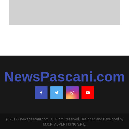
NewsPascani.com
@2019 - newspascani.com. All Right Reserved. Designed and Developed by
M.G.R. ADVERTISING S.R.L.