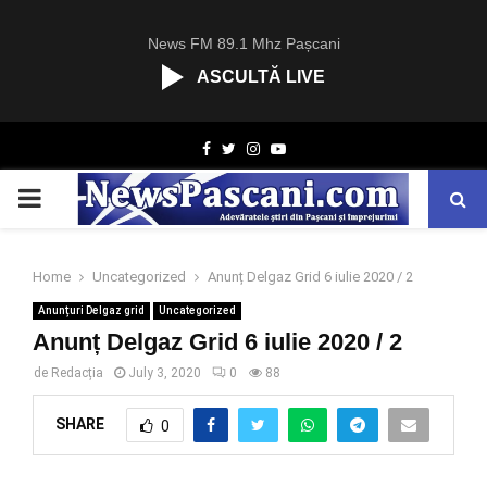
News FM 89.1 Mhz Pașcani
ASCULTĂ LIVE
R
Facebook
Twitter
Instagram
Youtube
C
A
PRIMARY
S
T
.
MENU
N
Home
Uncategorized
Anunț Delgaz Grid 6 iulie 2020 / 2
E
Anunțuri Delgaz grid
Uncategorized
T
Anunț Delgaz Grid 6 iulie 2020 / 2
de
Redacția
July 3, 2020
0
88
SHARE
0