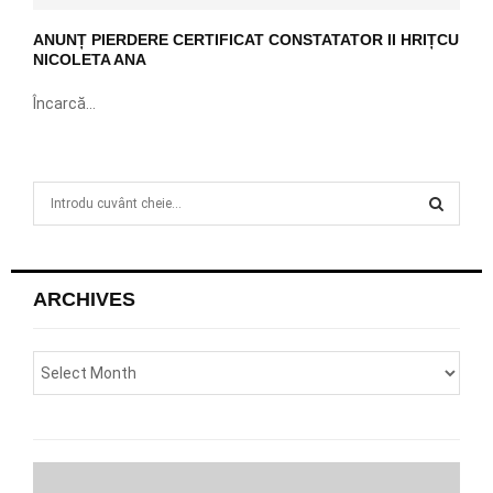
ANUNȚ PIERDERE CERTIFICAT CONSTATATOR II HRIȚCU
NICOLETA ANA
Încarcă...
S
e
a
S
r
c
E
ARCHIVES
h
f
A
o
r
R
:
C
H