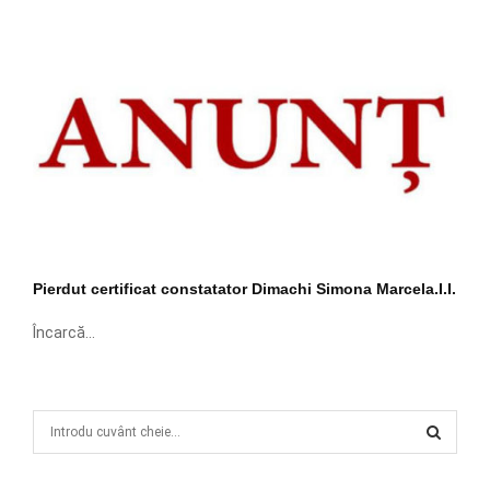
Pierdut certificat constatator Dimachi Simona Marcela.I.I.
Încarcă...
S
e
a
S