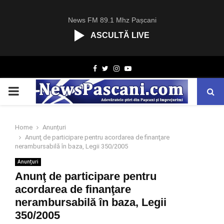
News FM 89.1 Mhz Pașcani
ASCULTĂ LIVE
R
Facebook
Twitter
Instagram
Youtube
C
A
PRIMARY
S
T
.
MENU
N
Home
Anunțuri
E
Anunţ de participare pentru acordarea de finanţare
T
nerambursabilă în baza, Legii 350/2005
Anunțuri
Anunţ de participare pentru
acordarea de finanţare
nerambursabilă în baza, Legii
350/2005