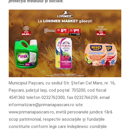
protecția mediului și sociale.
Municipiul Pașcani, cu sediul Str. Ștefan Cel Mare, nr. 16,
Pașcani, judeţul Iași, cod poștal: 705200, cod fiscal:
4541360 telefon 0232762300, fax 0232766259, email
informatizare@primariapascani.ro site:
www.primariapascani.ro, invită persoanele juridice fără
scop patrimonial, respectiv asociațiile și fundațiile
constituite conform legii care îndeplinesc condițiile