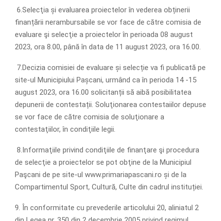
6.Selecţia și evaluarea proiectelor în vederea obținerii
finanțării nerambursabile se vor face de către comisia de
evaluare şi selecţie a proiectelor în perioada 08 august
2023, ora 8.00, până în data de 11 august 2023, ora 16.00.
7.Decizia comisiei de evaluare și selecție va fi publicată pe
site-ul Municipiului Pașcani, urmând ca în perioda 14 -15
august 2023, ora 16.00 solicitanții să aibă posibilitatea
depunerii de contestații. Soluţionarea contestaiilor depuse
se vor face de către comisia de soluţionare a
contestaţiilor, în condiţiile legii.
8.Informaţiile privind condiţiile de finanţare şi procedura
de selecţie a proiectelor se pot obţine de la Municipiul
Paşcani de pe site-ul www.primariapascani.ro și de la
Compartimentul Sport, Cultură, Culte din cadrul instituției.
9. În conformitate cu prevederile articolului 20, aliniatul 2
din Legea nr. 350 din 2 decembrie 2005 privind regimul