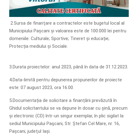
2.Sursa de finanţare a contractelor este bugetul local al
Municipiului Pașcani și valoarea este de 100.000 lei pentru
domeniile: Culturale; Sportive; Tineret și educație;
Protecția mediului și Sociale.
3.Durata proiectelor: anul 2023, până în data de 31.12.2023.
4.Data-limită pentru depunerea propunerilor de proiecte
este: 07 august 2023, ora 16.00.
5.Documentația de solicitare a finanțării prevăzută în
Ghidul solicitantului se va depune în dosar cu șină, precum
și electronic (CD) într-un singur exemplar, în plic sigilat la
sediul Municipiului Paşcani, Str. Ștefan Cel Mare, nr. 16,
Pașcani, judeţul Iași.