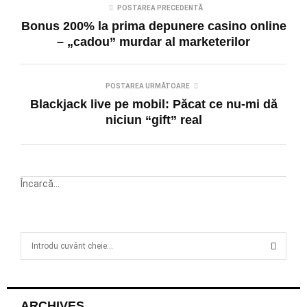
POSTAREA PRECEDENTĂ
Bonus 200% la prima depunere casino online
– „cadou” murdar al marketerilor
POSTAREA URMĂTOARE
Blackjack live pe mobil: Păcat ce nu-mi dă
niciun “gift” real
Încarcă...
S
e
a
S
r
c
E
ARCHIVES