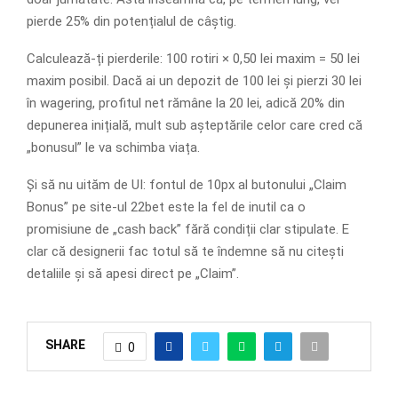
pierde 25% din potențialul de câștig.
Calculează-ți pierderile: 100 rotiri × 0,50 lei maxim = 50 lei
maxim posibil. Dacă ai un depozit de 100 lei și pierzi 30 lei
în wagering, profitul net rămâne la 20 lei, adică 20% din
depunerea inițială, mult sub așteptările celor care cred că
„bonusul” le va schimba viața.
Și să nu uităm de UI: fontul de 10px al butonului „Claim
Bonus” pe site-ul 22bet este la fel de inutil ca o
promisiune de „cash back” fără condiții clar stipulate. E
clar că designerii fac totul să te îndemne să nu citești
detaliile și să apesi direct pe „Claim”.
SHARE
0