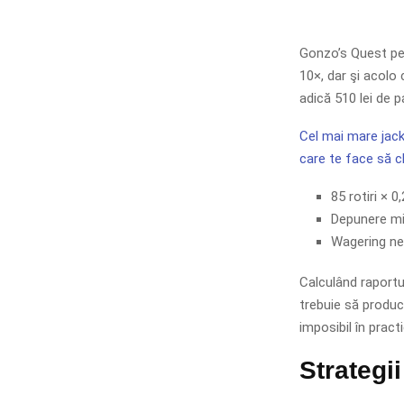
Gonzo’s Quest pe 
10×, dar şi acolo
adică 510 lei de p
Cel mai mare jack
care te face să cl
85 rotiri × 0,
Depunere mi
Wagering ne
Calculând raportul
trebuie să producă
imposibil în practi
Strategii