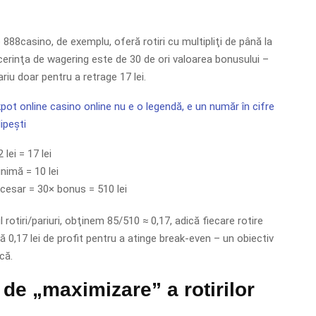
888casino, de exemplu, oferă rotiri cu multipliţi de până la
 cerinţa de wagering este de 30 de ori valoarea bonusului –
ariu doar pentru a retrage 17 lei.
pot online casino online nu e o legendă, e un număr în cifre
ipești
2 lei = 17 lei
nimă = 10 lei
cesar = 30× bonus = 510 lei
 rotiri/pariuri, obţinem 85/510 ≈ 0,17, adică fiecare rotire
 0,17 lei de profit pentru a atinge break-even – un obiectiv
că.
 de „maximizare” a rotirilor