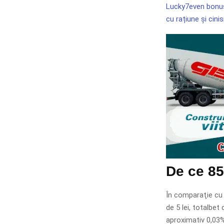
Lucky7even bonus 
cu rațiune și cini
De ce 85
În comparaţie cu 
de 5 lei, totalbet 
aproximativ 0,03%