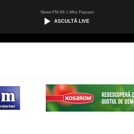
News FM 89.1 Mhz Pașcani
ASCULTĂ LIVE