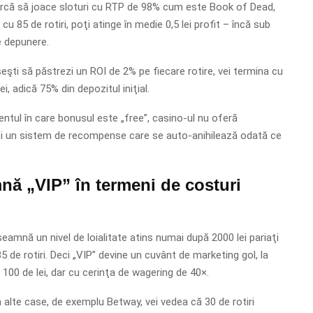
earcă să joace sloturi cu RTP de 98% cum este Book of Dead,
 cu 85 de rotiri, poţi atinge în medie 0,5 lei profit – încă sub
e depunere.
eşti să păstrezi un ROI de 2% pe fiecare rotire, vei termina cu
ei, adică 75% din depozitul iniţial.
tul în care bonusul este „free”, casino‑ul nu oferă
 ci un sistem de recompense care se auto‑anihilează odată ce
nă „VIP” în termeni de costuri
seamnă un nivel de loialitate atins numai după 2000 lei pariaţi
5 de rotiri. Deci „VIP” devine un cuvânt de marketing gol, la
e 100 de lei, dar cu cerinţa de wagering de 40×.
la alte case, de exemplu Betway, vei vedea că 30 de rotiri