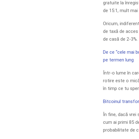
gratuite la înregi
de 15:1, mult mai 
Oricum, indiferen
de taxă de acces 
de casă de 2‑3%.
De ce “cele mai 
pe termen lung
Într‑o lume în car
rotire este o mică
în timp ce tu sper
Bitcoinul transfor
În fine, dacă vrei
cum ai primi 85 de
probabilitate de c