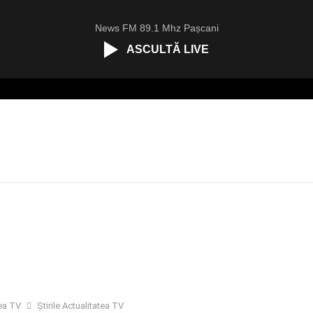
News FM 89.1 Mhz Pașcani
ASCULTĂ LIVE
tea TV
Știrile Actualitatea TV