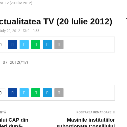
tea TV (20 Iulie 2012)
Actualitatea TV (20 Iulie 2012)
July 20, 2012
0
55
0
20_07_2012{/flv}
0
ENTĂ
POSTAREA URMĂTOARE
ului CAP din
Masinile institutiilor
ieri după-
subordonate Consiliului