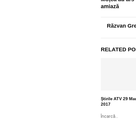
amiază
Răzvan Gr
RELATED PO
Știrile ATV 29 Mar
2017
Încarcă...