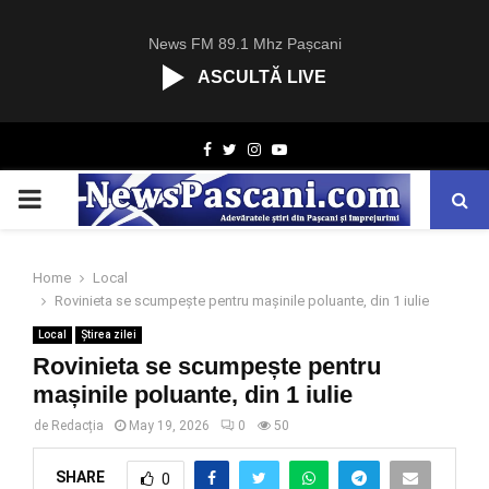
News FM 89.1 Mhz Pașcani
ASCULTĂ LIVE
R
Facebook
Twitter
Instagram
Youtube
C
A
PRIMARY
S
T
.
MENU
N
Home
Local
E
Rovinieta se scumpește pentru mașinile poluante, din 1 iulie
T
Local
Știrea zilei
Rovinieta se scumpește pentru
mașinile poluante, din 1 iulie
de
Redacția
May 19, 2026
0
50
SHARE
0