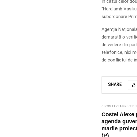
În cazul celor dou
”Haralamb Vasiliu”
subordonare Primăr
Agenția Națională
demarată o verifi
de vedere din par
telefonice, nici 
de conflictul de i
SHARE
POSTAREA PRECEDE
Costel Alexe 
agenda guve
marile proiect
(P)