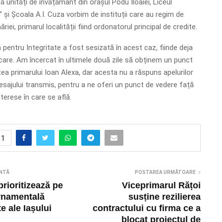
ă unități de învățământ din orașul Podu Iloaiei, Liceul
 și Școala A.I. Cuza vorbim de instituții care au regim de
iei, primarul localității fiind ordonatorul principal de credite.
 pentru Integritate a fost sesizată în acest caz, fiinde deja
care. Am încercat în ultimele două zile să obținem un punct
tea primarului Ioan Alexa, dar acesta nu a răspuns apelurilor
mesajului transmis, pentru a ne oferi un punct de vedere față
nterese în care se află.
1
NTĂ
POSTAREA URMĂTOARE
prioritizează pe
Viceprimarul Rățoi
rnamentală
susține rezilierea
e ale Iașului
contractului cu firma ce a
blocat proiectul de