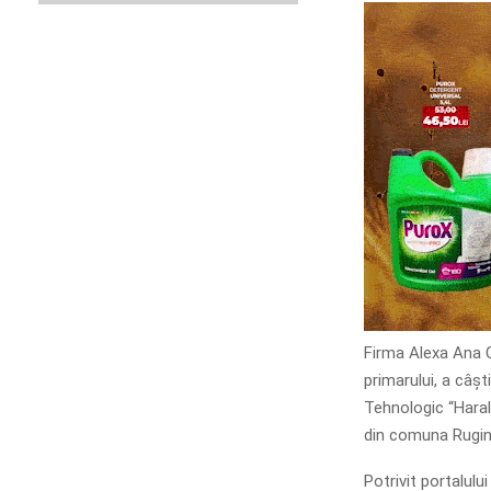
Firma Alexa Ana C
primarului, a câșt
Tehnologic “Harala
din comuna Rugi
Potrivit portalulu