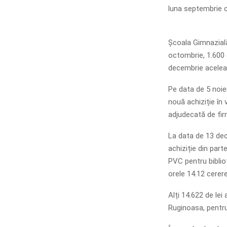
luna septembrie c
Școala Gimnazială 
octombrie, 1.600 d
decembrie acele
Pe data de 5 noie
nouă achiziție în 
adjudecată de firm
La data de 13 dec
achiziție din part
PVC pentru bibliot
orele 14.12 cerer
Alți 14.622 de lei
Ruginoasa, pentr