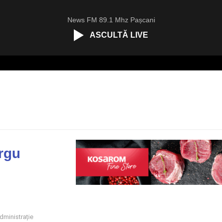
News FM 89.1 Mhz Pașcani
ASCULTĂ LIVE
dministrație