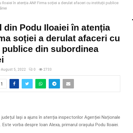
Iloaiei în atenția ANI! Firma soției a derulat afaceri cu instituții publice
riei
 din Podu Iloaiei în atenția
ma soției a derulat afaceri cu
ii publice din subordinea
i
August 5, 2022
0
2733
1
 județul Iași a ajuns în atenția inspectorilor Agenției Naționale
. Este vorba despre Ioan Alexa, primarul orașului Podu Iloaiei.