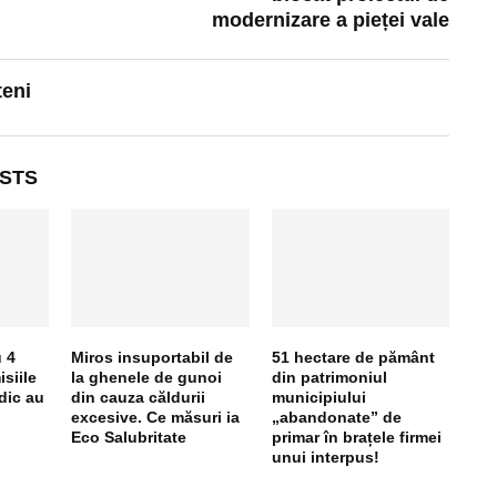
modernizare a pieței vale
teni
STS
 4
Miros insuportabil de
51 hectare de pământ
isiile
la ghenele de gunoi
din patrimoniul
dic au
din cauza căldurii
municipiului
l
excesive. Ce măsuri ia
„abandonate” de
Eco Salubritate
primar în brațele firmei
unui interpus!