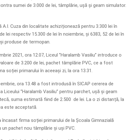
ontra sumei de 3.000 de lei, tâmplărie, ușă și geam simulator.
A.I. Cuza din localitate achiziționează pentru 3.300 lei în
e lei respectiv 15.300 de lei în noiembrie, și 6383, 52 de lei în
ași produse de termopan.
mbrie 2021, ora 12.07, Liceul ”Haralamb Vasiliu” introduce o
valoare de 3.200 de lei, pachet tâmplărie PVC, ce a fost
a soției primarului în aceeași zi, la ora 13.31.
embrie, ora 13.48 a fost introdusă în SICAP cererea de
ea Liceului ”Haralamb Vasiliu” pentru parchet, ușă și geam
ecă, suma estimată fiind de 2.500 de lei. La o zi distanță, la
ea este acceptată.
 a încasat firma soției primarului de la Școala Gimnazială
u un pachet nou tâmplărie și uși PVC.