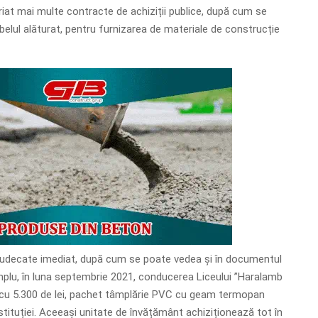
riat mai multe contracte de achiziții publice, după cum se
belul alăturat, pentru furnizarea de materiale de construcție
adjudecate imediat, după cum se poate vedea și în documentul
plu, în luna septembrie 2021, conducerea Liceului ”Haralamb
 cu 5.300 de lei, pachet tâmplărie PVC cu geam termopan
stituției. Aceeași unitate de învățământ achiziționează tot în