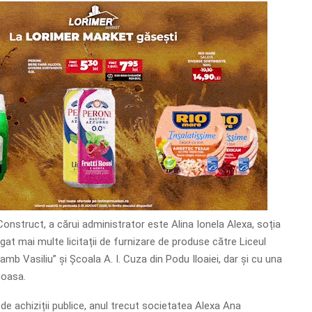
onstruct, a cărui administrator este Alina Ionela Alexa, soția
igat mai multe licitații de furnizare de produse către Liceul
mb Vasiliu” și Școala A. I. Cuza din Podu Iloaiei, dar și cu una
noasa.
i de achiziții publice, anul trecut societatea Alexa Ana