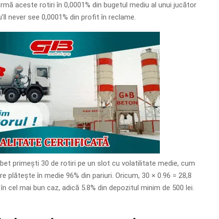
rmă aceste rotiri în 0,0001% din bugetul mediu al unui jucător
u’ll never see 0,0001% din profit în reclame.
ibet primești 30 de rotiri pe un slot cu volatilitate medie, cum
are plătește în medie 96% din pariuri. Oricum, 30 × 0.96 = 28,8
e în cel mai bun caz, adică 5.8% din depozitul minim de 500 lei.