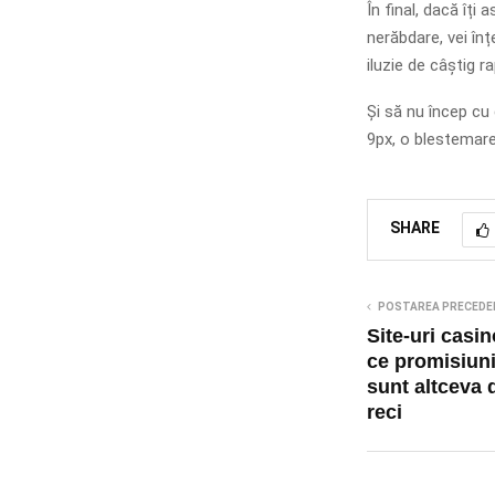
În final, dacă îți
nerăbdare, vei înț
iluzie de câștig ra
Și să nu încep cu
9px, o blestemare
SHARE
POSTAREA PRECEDE
Site-uri casi
ce promisiuni
sunt altceva 
reci