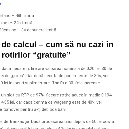
e
Betano – 48h limită
Unibet – 24h limită
 888casino – 3× depunere limită
i de calcul – cum să nu cazi în
otirilor “gratuite”
 dacă fiecare rotire are valoarea nominală de 0,20 lei, 30 de
lei de „gratis”. Dar dacă cerința de pariere este de 30×, vei
 lei în jocuri suplimentare. That’s a 30‑fold increase.
a un slot cu RTP de 97%, fiecare rotire aduce în medie 0,194
 = 4,85 lei, dar dacă cerința de wagering este de 40×, vei
e turnover pentru a‑ți debloca banii.
ele de tranzacție. Dacă procesarea unui depus de 50 lei costă
i), atunci profitul net scade la 4,10 lei în exemplul anterior.