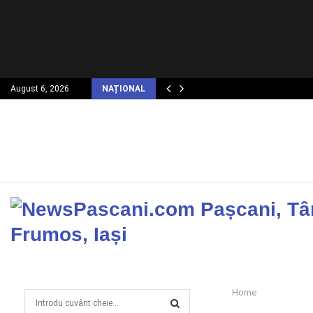
R
August 6, 2026
NAȚIONAL
C
A
S
T
.
N
E
T
Home
S
e