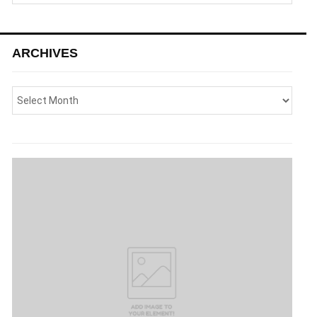
a
S
r
c
E
ARCHIVES
h
f
A
o
r
R
:
C
H