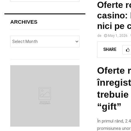
Oferte ro
a
S
r
casino: 
c
E
ARCHIVES
nici pe 
h
f
A
o
de
May 1, 2026
r
R
:
SHARE
C
H
Oferte r
înregis
trebuie 
“gift”
În primul rând, 2.
promisiunea unor r