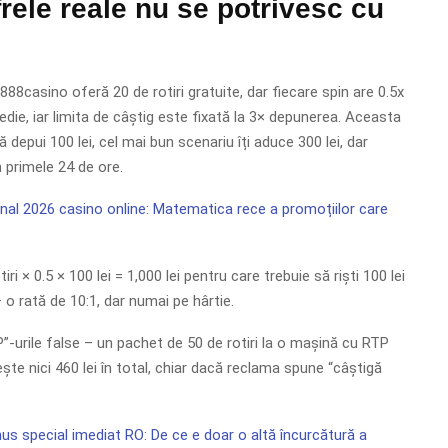
frele reale nu se potrivesc cu
88casino oferă 20 de rotiri gratuite, dar fiecare spin are 0.5x
edie, iar limita de câștig este fixată la 3× depunerea. Aceasta
depui 100 lei, cel mai bun scenariu îți aduce 300 lei, dar
 primele 24 de ore.
al 2026 casino online: Matematica rece a promoțiilor care
tiri × 0.5 × 100 lei = 1,000 lei pentru care trebuie să riști 100 lei
 – o rată de 10:1, dar numai pe hârtie.
P”‑urile false – un pachet de 50 de rotiri la o mașină cu RTP
te nici 460 lei în total, chiar dacă reclama spune “câștigă
us special imediat RO: De ce e doar o altă încurcătură a