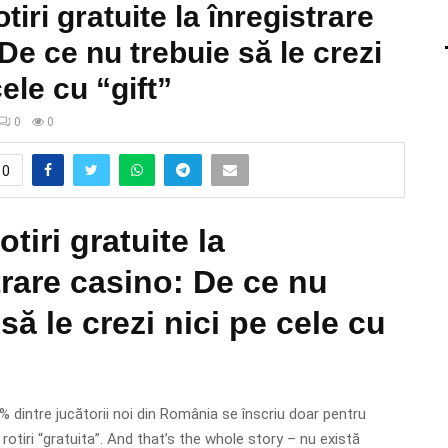
tiri gratuite la înregistrare
De ce nu trebuie să le crezi
cele cu “gift”
0
0
0
otiri gratuite la
trare casino: De ce nu
să le crezi nici pe cele cu
4% dintre jucătorii noi din România se înscriu doar pentru
otiri “gratuita”. And that’s the whole story – nu există