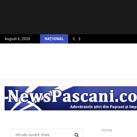
R
August 6, 2026
NAȚIONAL
C
A
S
T
.
N
E
T
Home
S