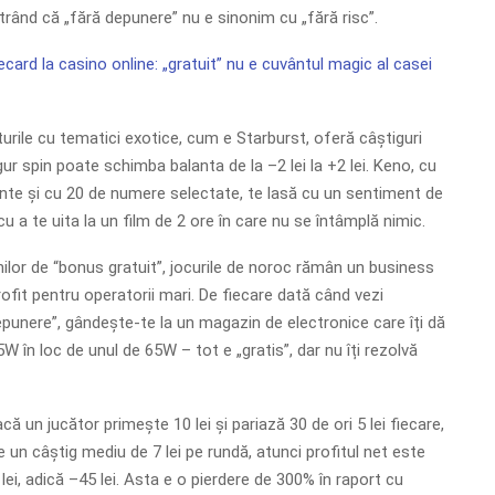
trând că „fără depunere” nu e sinonim cu „fără risc”.
ard la casino online: „gratuit” nu e cuvântul magic al casei
turile cu tematici exotice, cum e Starburst, oferă câștiguri
gur spin poate schimba balanta de la –2 lei la +2 lei. Keno, cu
lente și cu 20 de numere selectate, te lasă cu un sentiment de
cu a te uita la un film de 2 ore în care nu se întâmplă nimic.
nilor de “bonus gratuit”, jocurile de noroc rămân un business
ofit pentru operatorii mari. De fiecare dată când vezi
punere”, gândește-te la un magazin de electronice care îți dă
W în loc de unul de 65W – tot e „gratis”, dar nu îți rezolvă
acă un jucător primește 10 lei și pariază 30 de ori 5 lei fiecare,
are un câștig mediu de 7 lei pe rundă, atunci profitul net este
lei, adică –45 lei. Asta e o pierdere de 300% în raport cu