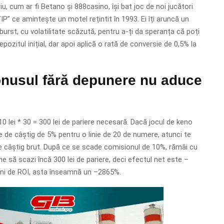
u, cum ar fi Betano și 888casino, își bat joc de noi jucători
IP” ce amintește un motel rețintit în 1993. Ei îți aruncă un
rburst, cu volatilitate scăzută, pentru a-ți da speranța că poți
pozitul inițial, dar apoi aplică o rată de conversie de 0,5% la
nusul fără depunere nu aduce
10 lei * 30 = 300 lei de pariere necesară. Dacă jocul de keno
te de câștig de 5% pentru o linie de 20 de numere, atunci te
 de câștig brut. După ce se scade comisionul de 10%, rămâi cu
ne să scazi încă 300 lei de pariere, deci efectul net este –
meni de ROI, asta înseamnă un –2865%.