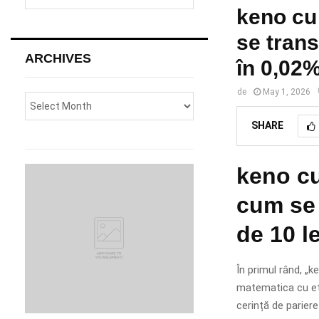
e
keno cu
a
S
r
se trans
c
E
ARCHIVES
în 0,02
h
f
A
o
de
May 1, 2026
r
R
:
SHARE
C
H
keno cu
cum se 
de 10 l
În primul rând, „
matematica cu eti
cerință de parier