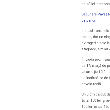
de 40 lei, demons
Depunere Paysafec
de pariuri
În mod ironic, slo
rapide, dar un sin
extragerile sale 
stagnare, similar 
În ciuda promisiu
de 1% marjă de pr
„promoție fără de
un încărcător de 5
nevoia reală.
Un ultim calcul: d
total 150 lei, și 
105 lei minus 150 