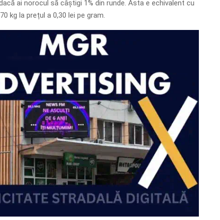
, dacă ai norocul să câștigi 1% din runde. Asta e echivalent cu
0 kg la prețul a 0,30 lei pe gram.