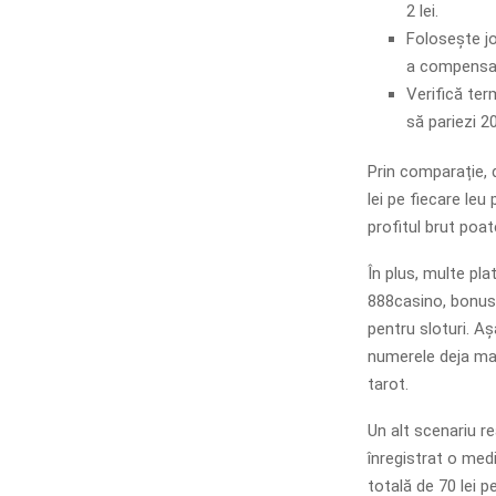
2 lei.
Folosește jo
a compensa v
Verifică ter
să pariezi 20
Prin comparație, d
lei pe fiecare leu
profitul brut poat
În plus, multe pl
888casino, bonusul
pentru sloturi. Aș
numerele deja mar
tarot.
Un alt scenariu re
înregistrat o medi
totală de 70 lei p