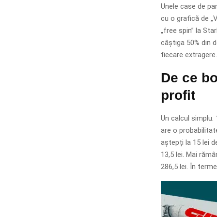
Unele case de pari
cu o grafică de „V
„free spin” la Sta
câștiga 50% din de
fiecare extragere.
De ce bo
profit
Un calcul simplu: 
are o probabilita
aștepți la 15 lei
13,5 lei. Mai rămâ
286,5 lei. În ter