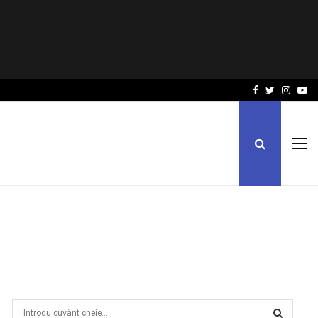
Facebook
Twitter
Insta
Yo
S