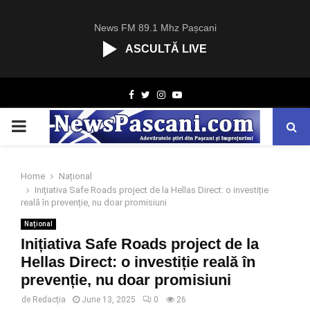
News FM 89.1 Mhz Pașcani
ASCULTĂ LIVE
R
Facebook
Twitter
Instagram
Youtube
C
A
PRIMARY
S
T
.
MENU
N
Home
Național
E
Inițiativa Safe Roads project de la Hellas Direct: o investiție
T
reală în prevenție, nu doar promisiuni
Național
Inițiativa Safe Roads project de la
Hellas Direct: o investiție reală în
prevenție, nu doar promisiuni
de
Redacția
June 13, 2025
0
26