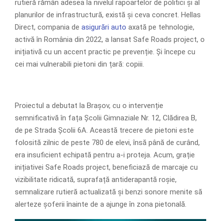
rutieră rămân adesea la nivelul rapoartelor de politici și al
planurilor de infrastructură, există și ceva concret. Hellas
Direct, compania de
asigurări auto
axată pe tehnologie,
activă în România din 2022, a lansat Safe Roads project, o
inițiativă cu un accent practic pe prevenție. Și începe cu
cei mai vulnerabili pietoni din țară: copiii.
Proiectul a debutat la Brașov, cu o intervenție
semnificativă în fața Școlii Gimnaziale Nr. 12, Clădirea B,
de pe Strada Școlii 6A. Această trecere de pietoni este
folosită zilnic de peste 780 de elevi, însă până de curând,
era insuficient echipată pentru a-i proteja. Acum, grație
inițiativei Safe Roads project, beneficiază de marcaje cu
vizibilitate ridicată, suprafață antiderapantă roșie,
semnalizare rutieră actualizată și benzi sonore menite să
alerteze șoferii înainte de a ajunge în zona pietonală.