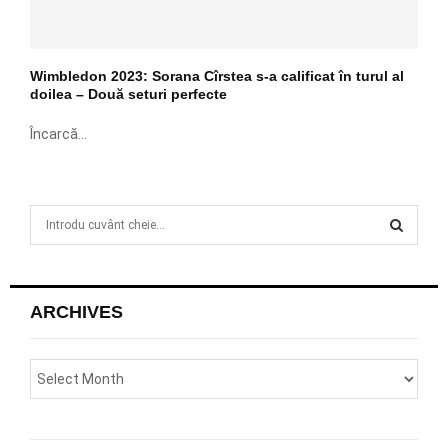
Wimbledon 2023: Sorana Cîrstea s-a calificat în turul al
doilea – Două seturi perfecte
Încarcă...
S
e
a
S
r
c
E
ARCHIVES
h
f
A
o
r
R
:
C