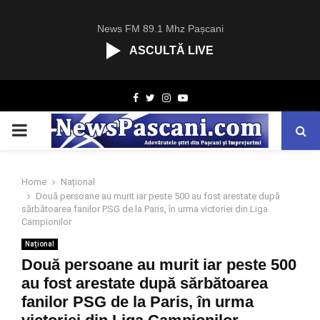
News FM 89.1 Mhz Pașcani
ASCULTĂ LIVE
R
Facebook
Twitter
Instagram
Youtube
C
A
PRIMARY
S
T
.
MENU
N
Home
Național
E
Două persoane au murit iar peste 500 au fost arestate după
T
sărbătoarea fanilor PSG de la Paris, în urma victoriei din Liga
Campionilor
Național
Două persoane au murit iar peste 500
au fost arestate după sărbătoarea
fanilor PSG de la Paris, în urma