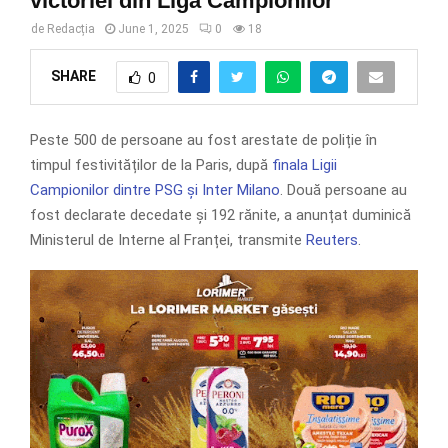
victoriei din Liga Campionilor
de
Redacția
June 1, 2025
0
18
SHARE
0
Peste 500 de persoane au fost arestate de poliție în
timpul festivităților de la Paris, după
finala Ligii
Campionilor dintre PSG și Inter Milano
. Două persoane au
fost declarate decedate și 192 rănite, a anunțat duminică
Ministerul de Interne al Franței, transmite
Reuters
.