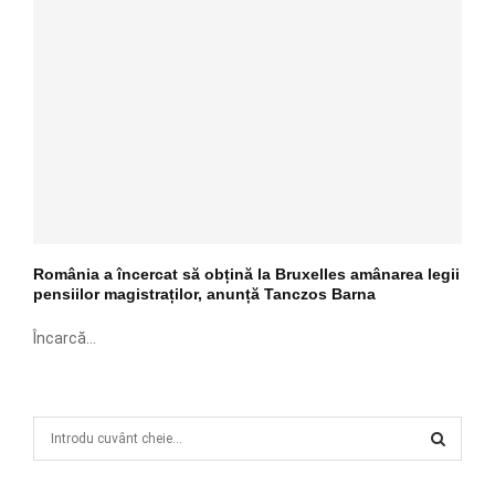
România a încercat să obțină la Bruxelles amânarea legii
pensiilor magistraților, anunță Tanczos Barna
Încarcă...
S
e
a
S