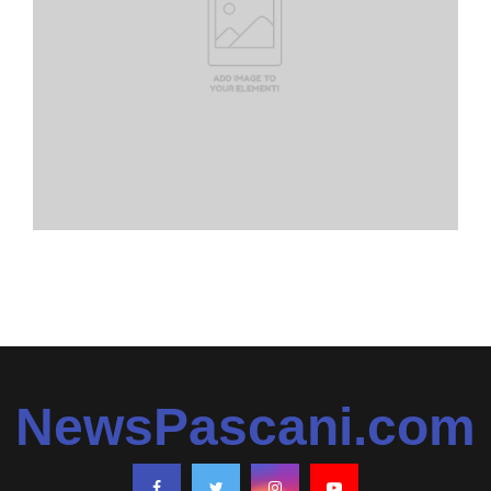
NewsPascani.com