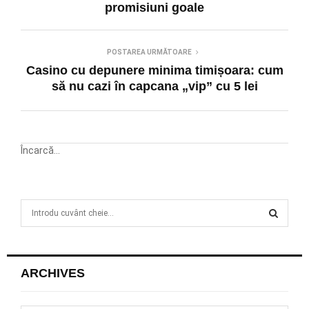
promisiuni goale
POSTAREA URMĂTOARE
Casino cu depunere minima timișoara: cum
să nu cazi în capcana „vip” cu 5 lei
Încarcă...
S
e
a
S
r
c
E
ARCHIVES
h
f
A
o