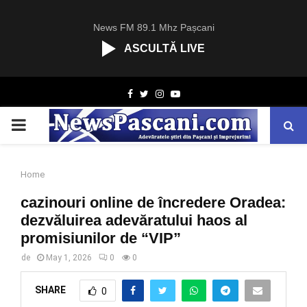
News FM 89.1 Mhz Pașcani
ASCULTĂ LIVE
R
Facebook
Twitter
Instagram
Youtube
C
A
PRIMARY
S
T
.
MENU
N
Home
E
T
cazinouri online de încredere Oradea:
dezvăluirea adevăratului haos al
promisiunilor de “VIP”
de
May 1, 2026
0
0
SHARE
0