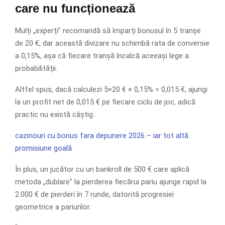
care nu funcționează
Mulți „experți” recomandă să împarți bonusul în 5 tranșe
de 20 €, dar această divizare nu schimbă rata de conversie
a 0,15%, așa că fiecare tranșă încalcă aceeași lege a
probabilității.
Altfel spus, dacă calculezi 5×20 € × 0,15% = 0,015 €, ajungi
la un profit net de 0,015 € pe fiecare ciclu de joc, adică
practic nu există câștig.
cazinouri cu bonus fara depunere 2026 – iar tot altă
promisiune goală
În plus, un jucător cu un bankroll de 500 € care aplică
metoda „dublare” la pierderea fiecărui pariu ajunge rapid la
2.000 € de pierderi în 7 runde, datorită progresiei
geometrice a pariurilor.