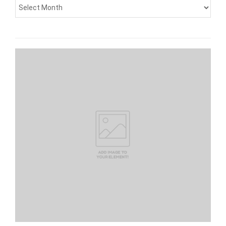
r
R
:
C
H