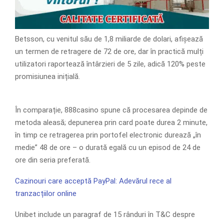
Betsson, cu venitul său de 1,8 miliarde de dolari, afișează
un termen de retragere de 72 de ore, dar în practică mulți
utilizatori raportează întârzieri de 5 zile, adică 120% peste
promisiunea inițială.
În comparație, 888casino spune că procesarea depinde de
metoda aleasă; depunerea prin card poate durea 2 minute,
în timp ce retragerea prin portofel electronic durează „în
medie” 48 de ore – o durată egală cu un episod de 24 de
ore din seria preferată.
Cazinouri care acceptă PayPal: Adevărul rece al
tranzacțiilor online
Unibet include un paragraf de 15 rânduri în T&C despre