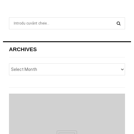
S
e
a
S
r
c
E
ARCHIVES
h
f
A
o
r
R
:
C
H