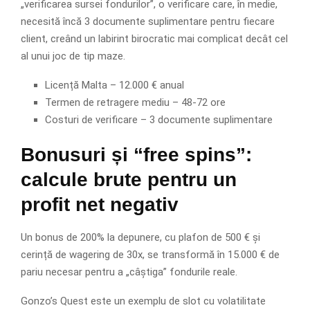
„verificarea sursei fondurilor”, o verificare care, în medie,
necesită încă 3 documente suplimentare pentru fiecare
client, creând un labirint birocratic mai complicat decât cel
al unui joc de tip maze.
Licență Malta – 12.000 € anual
Termen de retragere mediu – 48‑72 ore
Costuri de verificare – 3 documente suplimentare
Bonusuri și “free spins”:
calcule brute pentru un
profit net negativ
Un bonus de 200% la depunere, cu plafon de 500 € și
cerință de wagering de 30x, se transformă în 15.000 € de
pariu necesar pentru a „câștiga” fondurile reale.
Gonzo’s Quest este un exemplu de slot cu volatilitate