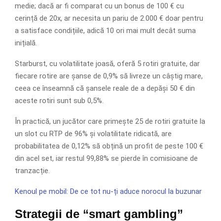
medie; dacă ar fi comparat cu un bonus de 100 € cu
cerință de 20x, ar necesita un pariu de 2.000 € doar pentru
a satisface condițiile, adică 10 ori mai mult decât suma
inițială.
Starburst, cu volatilitate joasă, oferă 5 rotiri gratuite, dar
fiecare rotire are șanse de 0,9% să livreze un câștig mare,
ceea ce înseamnă că șansele reale de a depăși 50 € din
aceste rotiri sunt sub 0,5%.
În practică, un jucător care primește 25 de rotiri gratuite la
un slot cu RTP de 96% și volatilitate ridicată, are
probabilitatea de 0,12% să obțină un profit de peste 100 €
din acel set, iar restul 99,88% se pierde în comisioane de
tranzacție.
Kenoul pe mobil: De ce tot nu-ți aduce norocul la buzunar
Strategii de “smart gambling”