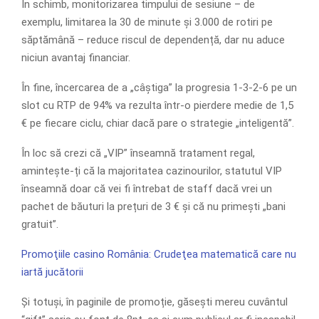
În schimb, monitorizarea timpului de sesiune – de
exemplu, limitarea la 30 de minute și 3.000 de rotiri pe
săptămână – reduce riscul de dependență, dar nu aduce
niciun avantaj financiar.
În fine, încercarea de a „câștiga” la progresia 1‑3‑2‑6 pe un
slot cu RTP de 94% va rezulta într-o pierdere medie de 1,5
€ pe fiecare ciclu, chiar dacă pare o strategie „inteligentă”.
În loc să crezi că „VIP” înseamnă tratament regal,
amintește-ți că la majoritatea cazinourilor, statutul VIP
înseamnă doar că vei fi întrebat de staff dacă vrei un
pachet de băuturi la prețuri de 3 € și că nu primești „bani
gratuit”.
Promoţiile casino România: Crudeţea matematică care nu
iartă jucătorii
Și totuși, în paginile de promoție, găsești mereu cuvântul