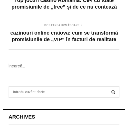
Top jocuri casino România: Ce-i cu toate
promisiunile de „free” și de ce nu contează
POSTAREA URMĂTOARE
cazinouri online craiova: cum se transformă
promisiunile de „VIP” în facturi de realitate
Încarcă...
S
e
a
S
r
c
E
ARCHIVES
h
f
A