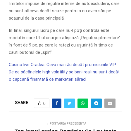
limitelor impuse de regulile interne de autoexcludere, care
nu sunt altceva decât scuze pentru a nu avea sări pe
scaunul de la casa principală.
În final, singurul lucru pe care nu-l poți controla este
modul în care UI‑ul unui joc afișează „Reguli suplimentare”
în font de 9 px, pe care le ratezi cu ușurință în timp ce
cauți butonul de „spin”.
Casino live Oradea: Ceva mai rău decât promisiunile VIP
De ce păcănelele high volatility pe bani reali nu sunt decât
o capcană finanțată de marketeri săraci
SHARE
0
POSTAREA PRECEDENTĂ