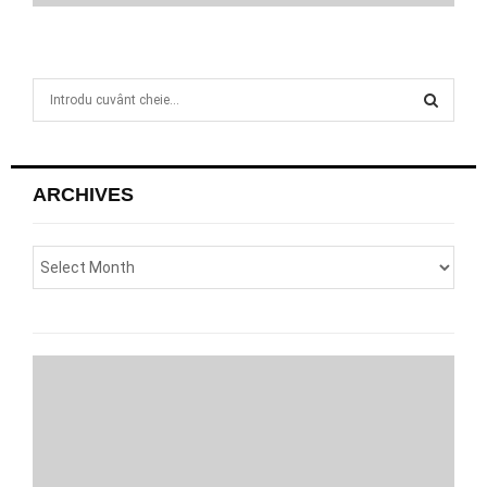
S
e
a
S
r
c
E
ARCHIVES
h
f
A
o
r
R
:
C
H