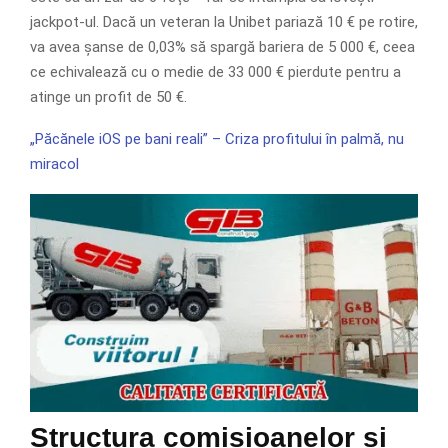
jackpot‑ul. Dacă un veteran la Unibet pariază 10 € pe rotire,
va avea șanse de 0,03% să spargă bariera de 5 000 €, ceea
ce echivalează cu o medie de 33 000 € pierdute pentru a
atinge un profit de 50 €.
„Păcănele iOS pe bani reali” – Criza profitului în palmă, nu
miracol
Structura comisioanelor și