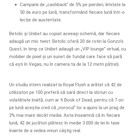
Campanii de „cashback” de 5% pe pierderi, limitate la
50 de euro pe lună, transformând fiecare lună într-o
lecție de austeritate.
Betclic și Unibet au copiat aceeași schemă, dar fiecare
adaugă un mic twist: Betclic oferă 20 de rotiri la Gonzo’s
Quest, în timp ce Unibet adaugă un „VIP lounge” virtual, cu
mobilier de pixel și un sunet de fundal care face să pară
că ești în Vegas, nu în camera ta de la 12 metri pătrați.
Un studiu intern realizat la Royal Flush a arătat că 42 de
utilizatori pe 100 preferă să sară direct la sloturi cu
volatilitate înaltă, cum ar fi Book of Dead, pentru că 7 ori
pe lună aceștia cred că „norocul” lor a ajuns la un prag de
3% mai mare decât media. Asta înseamnă că în fiecare
lună, 42 de jucători plătesc în medie 3.000 de lei în taxe
înainte de a vedea vreun câștig real.