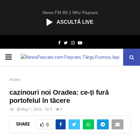
News FM 89.1 Mhz Pașcani
ASCULTĂ LIVE
R
Facebook
Twitter
Instagram
Youtube
C
A
PRIMARY
S
T
.
MENU
N
Home
E
T
cazinouri noi Oradea: ce-ți fură
portofelul în tăcere
de
May 1, 2026
0
0
SHARE
0