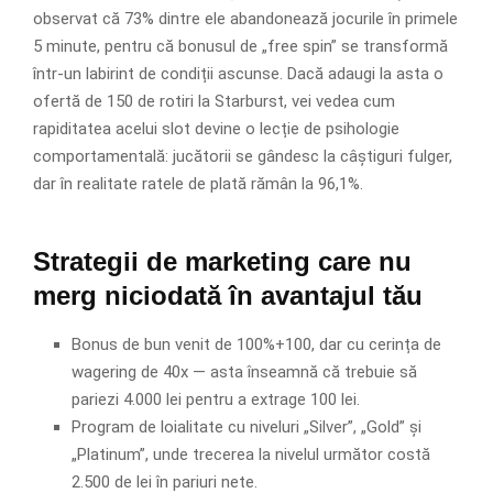
observat că 73% dintre ele abandonează jocurile în primele
5 minute, pentru că bonusul de „free spin” se transformă
într-un labirint de condiții ascunse. Dacă adaugi la asta o
ofertă de 150 de rotiri la Starburst, vei vedea cum
rapiditatea acelui slot devine o lecție de psihologie
comportamentală: jucătorii se gândesc la câștiguri fulger,
dar în realitate ratele de plată rămân la 96,1%.
Strategii de marketing care nu
merg niciodată în avantajul tău
Bonus de bun venit de 100%+100, dar cu cerința de
wagering de 40x — asta înseamnă că trebuie să
pariezi 4.000 lei pentru a extrage 100 lei.
Program de loialitate cu niveluri „Silver”, „Gold” și
„Platinum”, unde trecerea la nivelul următor costă
2.500 de lei în pariuri nete.