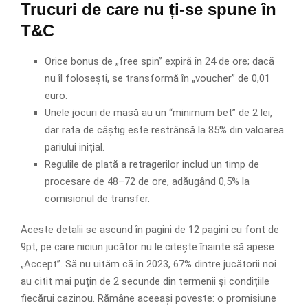
Trucuri de care nu ți‑se spune în
T&C
Orice bonus de „free spin” expiră în 24 de ore; dacă
nu îl folosești, se transformă în „voucher” de 0,01
euro.
Unele jocuri de masă au un “minimum bet” de 2 lei,
dar rata de câștig este restrânsă la 85% din valoarea
pariului inițial.
Regulile de plată a retragerilor includ un timp de
procesare de 48–72 de ore, adăugând 0,5% la
comisionul de transfer.
Aceste detalii se ascund în pagini de 12 pagini cu font de
9pt, pe care niciun jucător nu le citește înainte să apese
„Accept”. Să nu uităm că în 2023, 67% dintre jucătorii noi
au citit mai puțin de 2 secunde din termenii și condițiile
fiecărui cazinou. Rămâne aceeași poveste: o promisiune