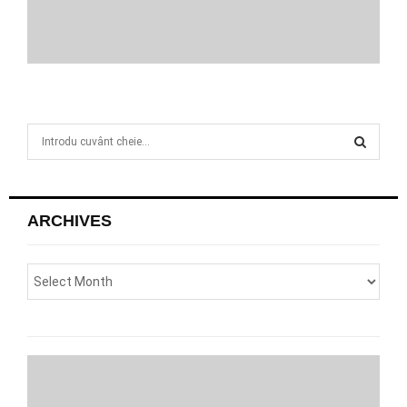
S
e
a
S
r
c
E
ARCHIVES
h
f
A
o
r
R
:
C
H