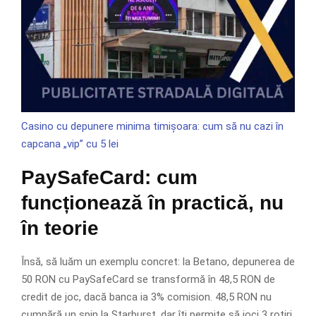
Casino cu depunere minima timișoara: cum să nu cazi în
capcana „vip” cu 5 lei
PaySafeCard: cum
funcționează în practică, nu
în teorie
Însă, să luăm un exemplu concret: la Betano, depunerea de
50 RON cu PaySafeCard se transformă în 48,5 RON de
credit de joc, dacă banca ia 3% comision. 48,5 RON nu
cumpără un spin la Starburst, dar îți permite să joci 3 rotiri