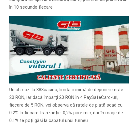
în 10 secunde fiecare.
Un alt caz: la 888casino, limita minimă de depunere este
20 RON, iar dacă împarți 20 RON în 4 PaySafeCard-uri,
fiecare de 5 RON, vei observa că ratele de plată scad cu
0,2% la fiecare tranzacție. 0,2% pare mic, dar în marje de
0,1% te poți găsi la capătul unui turneu.