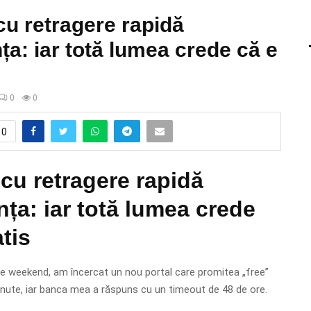
cu retragere rapidă
a: iar totă lumea crede că e
0
0
0
cu retragere rapidă
ța: iar totă lumea crede
tis
e weekend, am încercat un nou portal care promitea „free”
inute, iar banca mea a răspuns cu un timeout de 48 de ore.