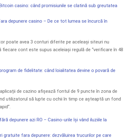
Bitcoin casino: când promisiunile se clatină sub greutatea
e fara depunere casino – De ce tot lumea se încurcă în
or poate avea 3 conturi diferite pe aceleași siteuri nu
 fiecare cont este supus aceleiași regulă de “verificare în 48
program de fidelitate: când loialitatea devine o povară de
ei aplicații de cazino afișează fontul de 9 puncte în zona de
nd utilizatorul să lupte cu ochii în timp ce așteaptă un fond
apid”.
ără depunere azi RO – Casino‑urile își vând iluziile la
ri gratuite fara depunere: dezvăluirea trucurilor pe care