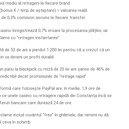
ul mediu al retragerii la fiecare brand.
(bonus € / timp de așteptare) = valoarea reală.
t de 0,3% comision ascuns la fiecare transfer.
sino înregistrează 0,7% eroare la procesarea plăților, iar
clame cu “retrageri instantanee”.
tă de 52 de ani a pierdut 1.200 lei pentru că a crezut că un
iri va deveni un profit durabil.
un pariu la blackjack cu miză de 20 lei are șanse de 46% de
redictibil decât promisiunile de “retrage rapid”.
tformă care folosește PayPal are, în medie, 1,9 ore de
p ce unele casino cu retragere rapidă din Constanța încă se
eruri bancare care durează 24 de ore.
eclame includ cuvântul “free” în ghilimele, dar nimeni nu dă
ă ceva în schimb.