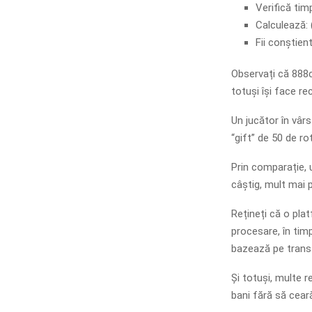
Verifică timp
Calculează: 
Fii conștien
Observați că 888ca
totuși își face re
Un jucător în vârs
“gift” de 50 de rot
Prin comparație, 
câștig, mult mai p
Rețineți că o pla
procesare, în tim
bazează pe transf
Și totuși, multe r
bani fără să cear