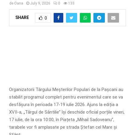
de
Oana
July 9, 2026
0
133
SHARE
0
Organizatorii Târgului Meșterilor Populari de la Pașcani au
stabilit programul complet pentru evenimentul care se va
desfășura în perioada 17-19 iulie 2026. Ajuns la ediția a
XVII-a, „Târgul de Sântilie” își deschide oficial porțile vineri,
17 iulie, de la ora 10:00, în Piațeta „Mihail Sadoveanu”,
tarabele vor fi amplasate pe strada Ștefan cel Mare și
Sfânt.