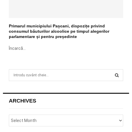
Primarul municipiului Pașcani, dispozițe privind
consumul băuturilor alcoolice pe timpul alegerilor
parlamentare și pentru președinte
Încarcă...
S
e
a
S
r
c
E
ARCHIVES
h
f
A
o
r
R
: