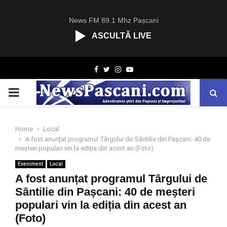
News FM 89.1 Mhz Pașcani
ASCULTĂ LIVE
R
Facebook
Twitter
Instagram
Youtube
C
A
PRIMARY
S
T
.
MENU
N
Home
Local
E
A fost anunțat programul Târgului de Sântilie din Pașcani: 40 de
T
meșteri populari vin la ediția din acest an (Foto)
Eveniment
Local
A fost anunțat programul Târgului de
Sântilie din Pașcani: 40 de meșteri
populari vin la ediția din acest an
(Foto)