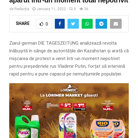
apărut într-un moment total nepotrivit
de
Redacția
January 11, 2022
0
36
SHARE
0
Ziarul german DIE TAGESZEITUNG analizează revolta
înăbușită în sânge de autoritățile din Kazahstan și arată că
mișcarea de protest a venit într-un moment nepotrivit
pentru președintele rus Vladimir Putin, forțat să intervină
rapid pentru a pune capacul pe nemulțumirile populației.