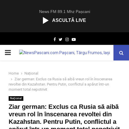
News FM 89.1 Mhz Pașcani
ASCULTĂ LIVE
R
Facebook
Twitter
Instagram
Youtube
C
A
PRIMARY
S
T
.
MENU
N
Home
Național
E
Ziar german: Exclus ca Rusia să aibă vreun rol în înscenarea
T
revoltei din Kazahstan. Pentru Putin, conflictul a apărut într-un
moment total nepotrivit
Național
Ziar german: Exclus ca Rusia să aibă
vreun rol în înscenarea revoltei din
Kazahstan. Pentru Putin, conflictul a