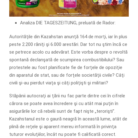
Analiza DIE TAGESZEITUNG, preluată de Rador:
Autorităţile din Kazahstan anunţă 164 de morţi, iar în plus
peste 2.200 răniţi şi 6.000 arestări. Dar tot nu ştim încă ce
se petrece acolo cu adevărat. Este vorba despre o revoltă
spontană declanşată de scumpirea combustibilului? Sau
protestele au fost planificate fie de forţele de opoziţie
din aparatul de stat, sau de forţele societăţii civile? Câţi
civili şi-au pierdut viaţa şi câţi poliţişti şi militari?
Stăpânii autocraţi ai ţării nu fac parte dintre cei în cifrele
cărora se poate avea încredere şi cu atât mai puţin în
asigurările lor că rebelii sunt de fapt nişte „terorişti”.
Kazahstanul este o gaură neagră în această lume, atât de
plină de reţele şi aparent mereu informată în privinţa
tuturor evoluţiilor, încât nu poate fi calificată corect.