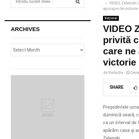
VIDEO Zelenski: I
e
aproape de victorie
a
S
r
Național
c
VIDEO Ze
E
ARCHIVES
h
privită c
f
A
o
care ne
r
R
:
victorie
C
de
Redacția
Dece
H
SHARE
Preşedintele ucra
duminică seară, că
ca un interval de 
apărăm casa şi as
Zelenski.