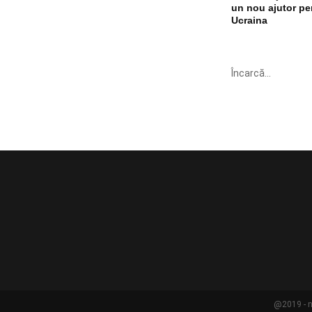
un nou ajutor pe
Ucraina
Încarcă...
@2019 - n