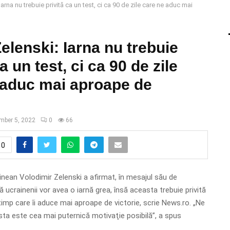
arna nu trebuie privită ca un test, ci ca 90 de zile care ne aduc mai
lenski: Iarna nu trebuie
a un test, ci ca 90 de zile
 aduc mai aproape de
mber 5, 2022
0
66
0
inean Volodimir Zelenski a afirmat, în mesajul său de
 ucrainenii vor avea o iarnă grea, însă aceasta trebuie privită
timp care îi aduce mai aproape de victorie, scrie News.ro. „Ne
ta este cea mai puternică motivaţie posibilă”, a spus