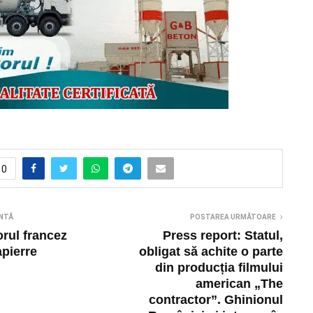
0
NTĂ
POSTAREA URMĂTOARE
orul francez
Press report: ​​Statul,
pierre
obligat să achite o parte
din producția filmului
american „The
contractor”. Ghinionul