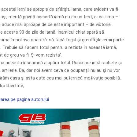
 acestei ierni se apropie de sfârşit. Iarna, care evident va fi
tuşi, merită privită această iarnă nu ca un test, ci ca timp –
 aduce mai aproape de ce este important – de victorie.
re aceste 90 de zile de iarnă. Inamicul chiar speră să
arna împotriva noastră: să facă frigul şi greutăţile iernii parte
le. Trebuie să facem totul pentru a rezista în această iarnă,
t de greu va fi. Şi vom rezista”.
rna aceasta înseamnă a apăra totul. Rusia are încă rachete şi
n artilerie. Da, dar noi avem ceva ce ocupanţii nu au şi nu vor
răm casa şi asta este cea mai puternică motivaţie posibilă.
u libertate,
area pe pagina autorului