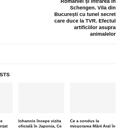
României și intrarea în
Schengen. Vila din
București cu tunel secret
care duce la TVR. Efectul
artificiilor asupra
animalelor
STS
pe
Iohannis începe vizita
Ce a condus la
nţat
oficială în Japonia, Ce
micşorarea Mării Aral în