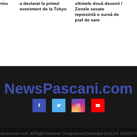
ntru
a declarat la primul
ultimele două decenii /
eveniment de la Tokyo
Zonele secate
reprezintă o sursă de
praf de sare
NewsPascani.com
ewspascani.com. All Right Reserved. Designed and Developed by M.G.R. ADVERTIS