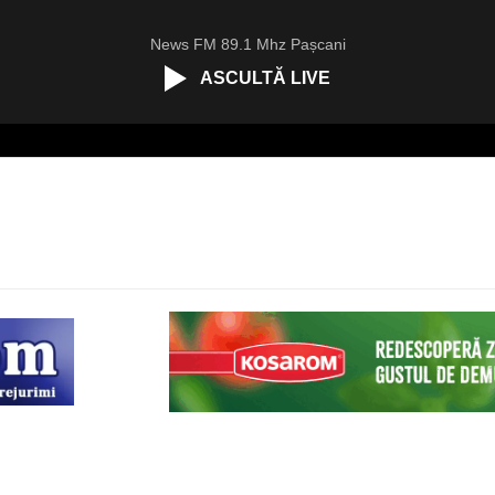
News FM 89.1 Mhz Pașcani
ASCULTĂ LIVE