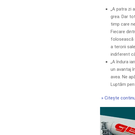
„A patra zi a
grea. Dar to
timp care ne
Fiecare dint
folosească i
a terorii sa
indiferent câ
„A îndura ia
un avantaj î
avea. Ne apă
Luptăm pentr
» Citește continu