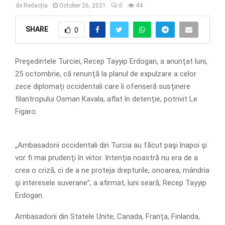
de
Redacția
October 26, 2021
0
44
SHARE
0
Preşedintele Turciei, Recep Tayyip Erdogan, a anunţat luni,
25 octombrie, că renunţă la planul de expulzare a celor
zece diplomaţi occidentali care îi oferiseră susţinere
filantropului Osman Kavala, aflat în detenţie, potrivit Le
Figaro.
„Ambasadorii occidentali din Turcia au făcut paşi înapoi şi
vor fi mai prudenţi în viitor. Intenţia noastră nu era de a
crea o criză, ci de a ne proteja drepturile, onoarea, mândria
şi interesele suverane”, a afirmat, luni seară, Recep Tayyip
Erdogan.
Ambasadorii din Statele Unite, Canada, Franţa, Finlanda,