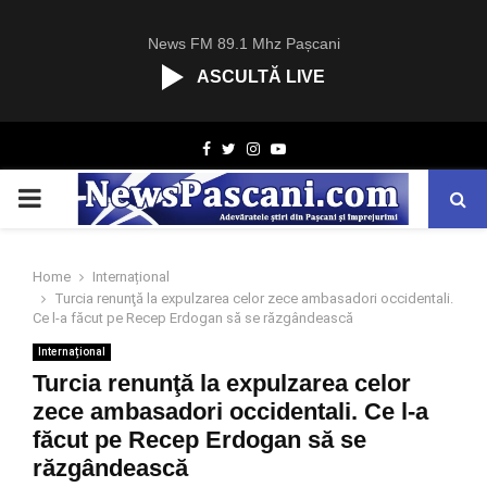
News FM 89.1 Mhz Pașcani
ASCULTĂ LIVE
R
Facebook
Twitter
Instagram
Youtube
C
A
PRIMARY
S
T
.
MENU
N
Home
Internațional
E
Turcia renunţă la expulzarea celor zece ambasadori occidentali.
T
Ce l-a făcut pe Recep Erdogan să se răzgândească
Internațional
Turcia renunţă la expulzarea celor
zece ambasadori occidentali. Ce l-a
făcut pe Recep Erdogan să se
răzgândească