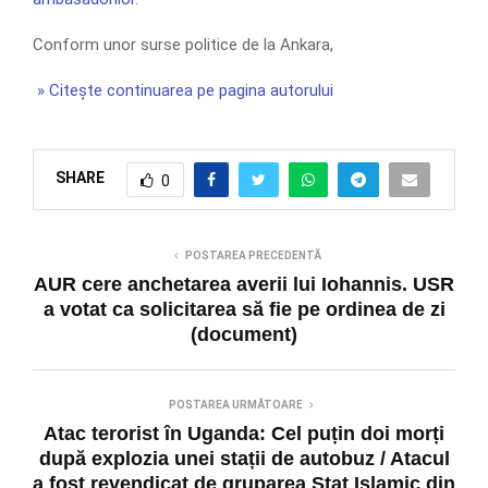
Conform unor surse politice de la Ankara,
» Citește continuarea pe pagina autorului
SHARE
0
POSTAREA PRECEDENTĂ
AUR cere anchetarea averii lui Iohannis. USR
a votat ca solicitarea să fie pe ordinea de zi
(document)
POSTAREA URMĂTOARE
Atac terorist în Uganda: Cel puțin doi morți
după explozia unei stații de autobuz / Atacul
a fost revendicat de gruparea Stat Islamic din