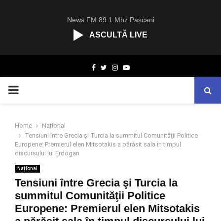
News FM 89.1 Mhz Pașcani
ASCULTĂ LIVE
R
Facebook
Twitter
Instagram
Youtube
C
A
PRIMARY
S
T
.
MENU
N
Home
Național
E
Tensiuni între Grecia şi Turcia la summitul Comunităţii Politice
T
Europene: Premierul elen Mitsotakis a părăsit sala în timpul
discursului lui Erdogan
Național
Tensiuni între Grecia şi Turcia la
summitul Comunităţii Politice
Europene: Premierul elen Mitsotakis