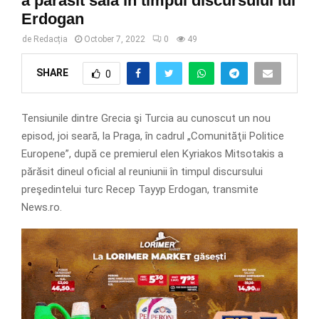
a părăsit sala în timpul discursului lui
Erdogan
de
Redacția
October 7, 2022
0
49
SHARE
0
Tensiunile dintre Grecia şi Turcia au cunoscut un nou
episod, joi seară, la Praga, în cadrul „Comunităţii Politice
Europene”, după ce premierul elen Kyriakos Mitsotakis a
părăsit dineul oficial al reuniunii în timpul discursului
preşedintelui turc Recep Tayyp Erdogan, transmite
News.ro.