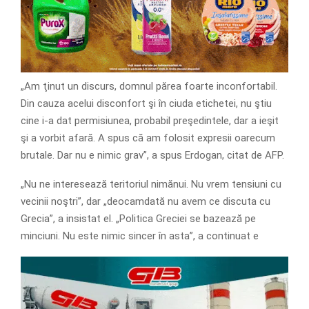
„Am ţinut un discurs, domnul părea foarte inconfortabil.
Din cauza acelui disconfort şi în ciuda etichetei, nu ştiu
cine i-a dat permisiunea, probabil preşedintele, dar a ieşit
şi a vorbit afară. A spus că am folosit expresii oarecum
brutale. Dar nu e nimic grav”, a spus Erdogan, citat de AFP.
„Nu ne interesează teritoriul nimănui. Nu vrem tensiuni cu
vecinii noştri”, dar „deocamdată nu avem ce discuta cu
Grecia”, a insistat el. „Politica Greciei se bazează pe
minciuni. Nu este nimic sincer în asta”, a continuat e