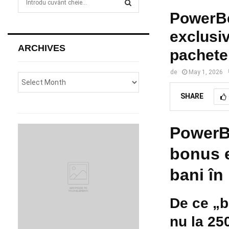
e
PowerBet
a
S
r
exclusiv
c
E
ARCHIVES
pachete
h
f
A
o
de
May 1, 2026
r
R
:
SHARE
C
H
PowerBe
bonus e
bani în
De ce „b
nu la 25