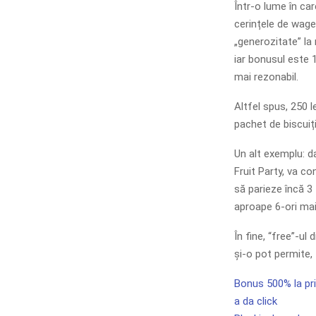
Într-o lume în ca
cerințele de wager
„generozitate” la 
iar bonusul este 1
mai rezonabil.
Altfel spus, 250 l
pachet de biscuiți
Un alt exemplu: da
Fruit Party, va co
să parieze încă 3 
aproape 6‑ori mai
În fine, “free”‑ul
și‑o pot permite, 
Bonus 500% la pri
a da click