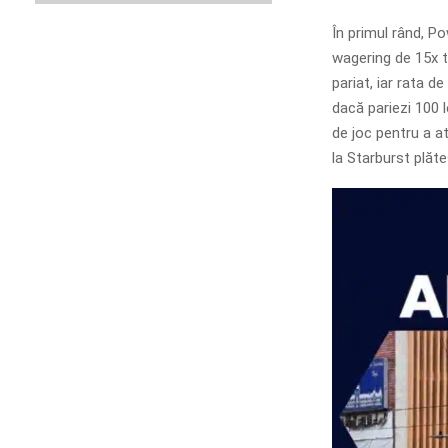
În primul rând, Po
wagering de 15x t
pariat, iar rata d
dacă pariezi 100 l
de joc pentru a at
la Starburst plăt