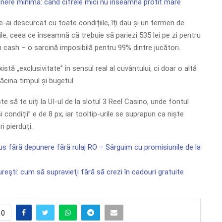
nere minimă: când cifrele mici nu înseamnă profit mare
e-ai descurcat cu toate condițiile, îți dau și un termen de
zile, ceea ce înseamnă că trebuie să pariezi 535 lei pe zi pentru
n cash – o sarcină imposibilă pentru 99% dintre jucători.
istă „exclusivitate” în sensul real al cuvântului, ci doar o altă
cina timpul și bugetul.
 să te uiți la UI‑ul de la slotul 3 Reel Casino, unde fontul
 condiții” e de 8 px, iar tooltip‑urile se suprapun ca niște
i pierduţi.
 fără depunere fără rulaj RO – Sârguim cu promisiunile de la
reşti: cum să supravieţi fără să crezi în cadouri gratuite
0