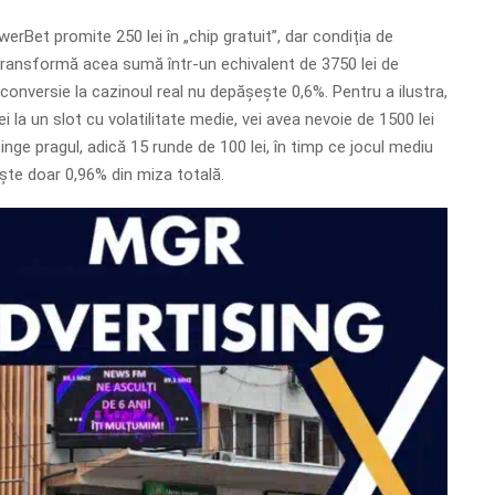
werBet promite 250 lei în „chip gratuit”, dar condiția de
ransformă acea sumă într-un echivalent de 3750 lei de
e conversie la cazinoul real nu depășește 0,6%. Pentru a ilustra,
ei la un slot cu volatilitate medie, vei avea nevoie de 1500 lei
inge pragul, adică 15 runde de 100 lei, în timp ce jocul mediu
ește doar 0,96% din miza totală.