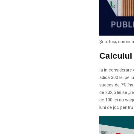
Și totuși, unii înc
Calculul 
Ia în considerare 
adică 300 lei pe l
succes de 7% înse
de 232,5 lei se „î
de 100 lei au wage
luni de joc pentr