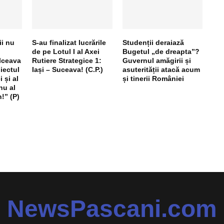
ii nu
S-au finalizat lucrările
Studenții deraiază
de pe Lotul I al Axei
Bugetul „de dreapta”?
lceava
Rutiere Strategice 1:
Guvernul amăgirii și
iectul
Iași – Suceava! (C.P.)
asuterității atacă acum
 și al
și tinerii României
nu al
!” (P)
NewsPascani.com