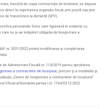
trare, însoțită de copia contractului de închiriere, se depune
ce direct la registratura organului fiscal, prin poștă sau prin
ice de transmitere la distanță (SPV).
notifica persoanele fizice care figurează în evidențe cu
 și care nu și-au îndeplinit obligația de înregistrare a
AF nr. 2031/2022 privind modificarea şi completarea
telui
e de Administrare Fiscală nr. 114/2019 pentru aprobarea
gistrare a contractelor de locaţiune
, precum şi a modelului şi
larului „
Cerere de înregistrare a contractelor de locaţiune
”
rul Oficial al României partea I nr. 1164/05.12.2022