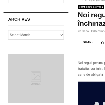
e
a
Comunicate de Presă
S
r
Noi regu
c
E
ARCHIVES
h
închiria
f
A
o
de
Oana
Decembe
r
R
:
SHARE
C
H
Noi reguli pentru p
turistic, vor intr
serie de obligații.