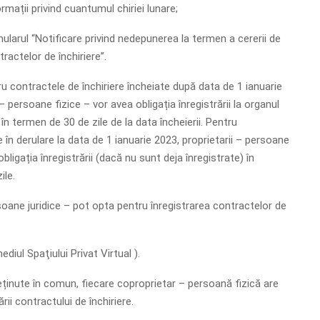
rmații privind cuantumul chiriei lunare;
ularul “Notificare privind nedepunerea la termen a cererii de
tractelor de închiriere”.
ru contractele de închiriere încheiate după data de 1 ianuarie
 – persoane fizice – vor avea obligația înregistrării la organul
n termen de 30 de zile de la data încheierii. Pentru
 în derulare la data de 1 ianuarie 2023, proprietarii – persoane
obligația înregistrării (dacă nu sunt deja înregistrate) în
ile.
soane juridice – pot opta pentru înregistrarea contractelor de
diul Spaţiului Privat Virtual ).
eținute în comun, fiecare coproprietar – persoană fizică are
ării contractului de închiriere.