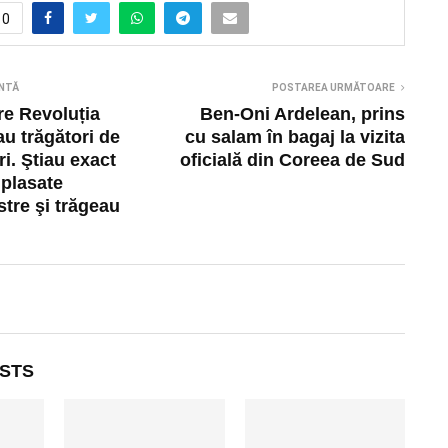
0
NTĂ
POSTAREA URMĂTOARE
re Revoluția
Ben-Oni Ardelean, prins
au trăgători de
cu salam în bagaj la vizita
ri. Ştiau exact
oficială din Coreea de Sud
plasate
stre şi trăgeau
STS