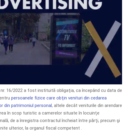
 nr. 16/2022 a fost instituită obligaţia, ca începând cu data de
pentru
persoanele fizice care obţin venituri din cedarea
or din patrimoniul personal
, altele decât veniturile din arendare
ierea în scop turistic a camerelor situate în locuinţe
ală, de a înregistra contractul încheiat între părţi, precum şi
nite ulterior, la organul fiscal competent .