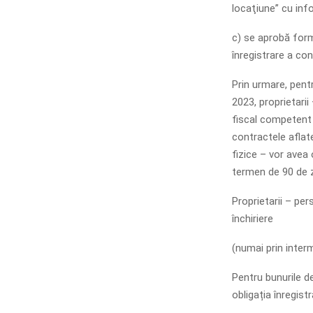
locaţiune” cu info
c) se aprobă form
înregistrare a con
Prin urmare, pent
2023, proprietarii
fiscal competent î
contractele aflate
fizice – vor avea 
termen de 90 de z
Proprietarii – per
închiriere
(numai prin interme
Pentru bunurile d
obligația înregistr