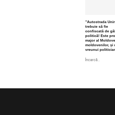
”Autostrada Unir
trebuie să fie
confiscată de gâ
politică! Este pro
major al Moldovei
moldovenilor, și 
vreunui politician
Încarcă...