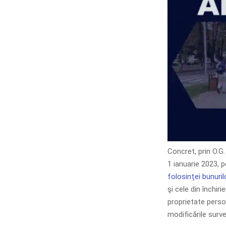
Concret, prin O.G.
1 ianuarie 2023, 
folosinţei bunuril
şi cele din închir
proprietate person
modificările surve