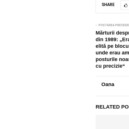
SHARE
POSTAREA PRECEDE
Mărturii desp
din 1989: „Er
elită pe blocu
unde erau am
posturile noa
cu precizie“
Oana
RELATED PO