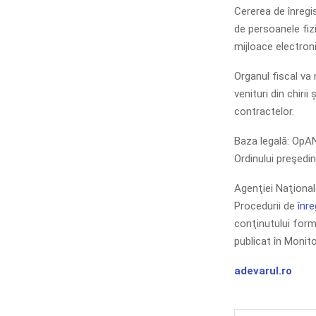
Cererea de înregis
de persoanele fizi
mijloace electron
Organul fiscal va 
venituri din chirii
contractelor.
Baza legală: OpAN
Ordinului preşedin
Agenţiei Naţional
Procedurii de
înre
conţinutului formu
publicat în Monito
adevarul.ro