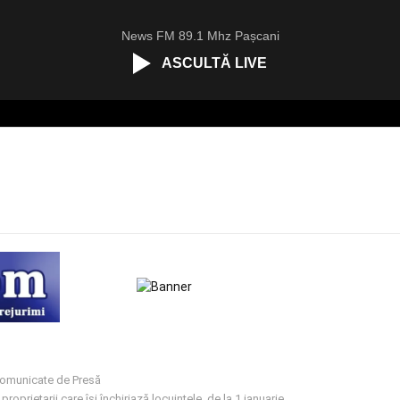
News FM 89.1 Mhz Pașcani
ASCULTĂ LIVE
omunicate de Presă
proprietarii care își închiriază locuințele, de la 1 ianuarie