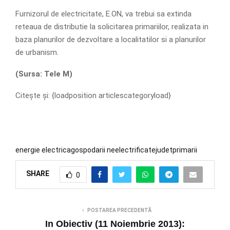
Furnizorul de electricitate, E.ON, va trebui sa extinda
reteaua de distributie la solicitarea primariilor, realizata in
baza planurilor de dezvoltare a localitatilor si a planurilor
de urbanism.
(Sursa: Tele M)
Citește și: {loadposition articlescategoryload}
energie electrica
gospodarii neelectrificate
judet
primarii
SHARE
0
POSTAREA PRECEDENTĂ
In Obiectiv (11 Noiembrie 2013):