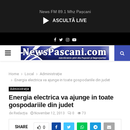
News FM 89.1 Mhz Pașcani
ASCULTĂ LIVE
R
Facebook
Twitter
Instagram
Youtube
C
A
PRIMARY
S
T
.
MENU
N
Home
Local
Administrație
E
Energia electrica va ajunge in toate gospodariile din judet
T
Administrație
Energia electrica va ajunge in toate
gospodariile din judet
de
Redacția
November 12, 2013
0
73
SHARE
0